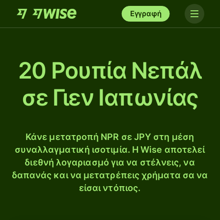
Εγγραφή
20 Ρουπία Νεπάλ
σε Γιεν Ιαπωνίας
Κάνε μετατροπή NPR σε JPY στη μέση
συναλλαγματική ισοτιμία. Η Wise αποτελεί
διεθνή λογαριασμό για να στέλνεις, να
δαπανάς και να μετατρέπεις χρήματα σα να
είσαι ντόπιος.