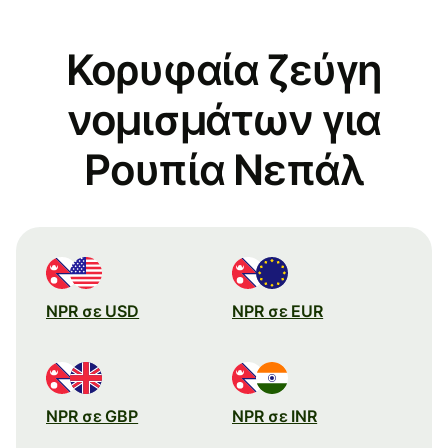
Κορυφαία ζεύγη
νομισμάτων για
Ρουπία Νεπάλ
NPR σε USD
NPR σε EUR
NPR σε GBP
NPR σε INR