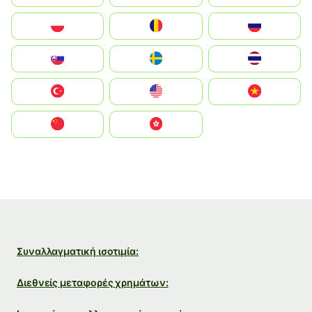
Polska
România
Россия
Slovensko
Ruoŧŧa
ไทย
Türkiye
United States
Vietnam
中国
中國香港特別行政區
Συναλλαγματική ισοτιμία:
Διεθνείς μεταφορές χρημάτων: