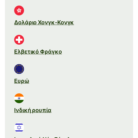
Δολάριο Χονγκ-Κονγκ
Ελβετικό Φράγκο
Ευρώ
Ινδική ρουπία