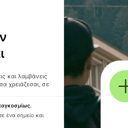
ν
ι
ις και λαμβάνεις
α χρειάζεσαι, σε
 παγκοσμίως.
ε ένα σημείο και