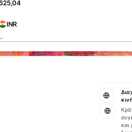
INR
Δια
κιν
Κρά
συγ
και