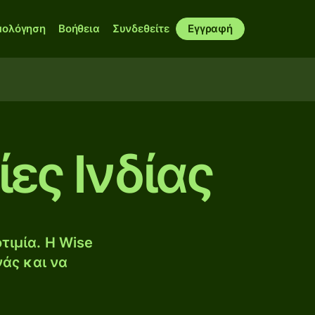
μολόγηση
Βοήθεια
Συνδεθείτε
Εγγραφή
ες Ινδίας
τιμία. Η Wise
νάς και να