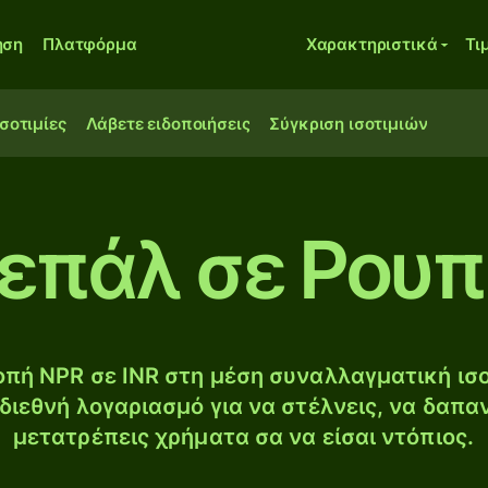
ηση
Πλατφόρμα
Χαρακτηριστικά
Τι
ισοτιμίες
Λάβετε ειδοποιήσεις
Σύγκριση ισοτιμιών
επάλ σε Ρουπί
πή NPR σε INR στη μέση συναλλαγματική ισο
διεθνή λογαριασμό για να στέλνεις, να δαπα
μετατρέπεις χρήματα σα να είσαι ντόπιος.