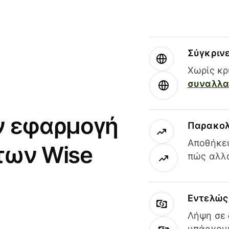
Σύγκριν
Χωρίς κρ
συναλλαγ
ν εφαρμογή
Παρακολ
Αποθήκευ
των Wise
πώς αλλά
Εντελώς 
Λήψη σε 
υπάρχουν