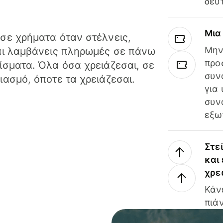
δευ
Μια
σε χρήματα όταν στέλνεις,
Μην
αι λαμβάνεις πληρωμές σε πάνω
προ
ίσματα. Όλα όσα χρειάζεσαι, σε
συν
ιασμό, όποτε τα χρειάζεσαι.
για
συν
εξω
Στε
και
χρε
Κάν
πιάν