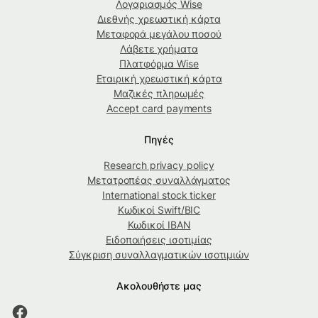
Λογαριασμός Wise
Διεθνής χρεωστική κάρτα
Μεταφορά μεγάλου ποσού
Λάβετε χρήματα
Πλατφόρμα Wise
Εταιρική χρεωστική κάρτα
Μαζικές πληρωμές
Accept card payments
Πηγές
Research privacy policy
Μετατροπέας συναλλάγματος
International stock ticker
Κωδικοί Swift/BIC
Κωδικοί IBAN
Ειδοποιήσεις ισοτιμίας
Σύγκριση συναλλαγματικών ισοτιμιών
Ακολουθήστε μας