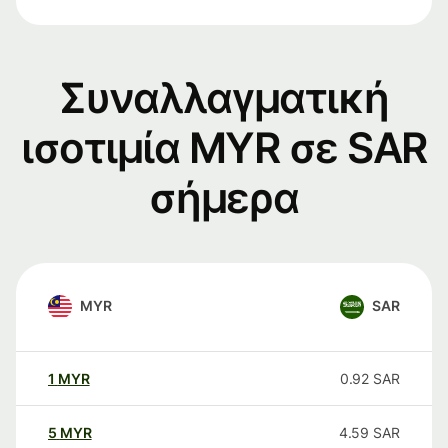
Συναλλαγματική
ισοτιμία MYR σε SAR
σήμερα
MYR
SAR
1
MYR
0.92
SAR
5
MYR
4.59
SAR