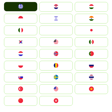
Greece
Hrvatska
Magyarország
Indonesia
Israel
India
Italia
JA
Japan
South Korea
Malay
Mexico
Nederland
Norge
Portugal
Polska
România
Россия
Slovensko
Ruoŧŧa
ไทย
Türkiye
United States
Vietnam
中国
中國香港特別行政區