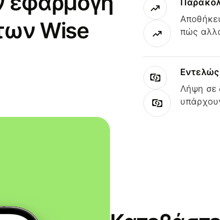
ν εφαρμογή
Παρακολ
Αποθήκευ
των Wise
πώς αλλά
Εντελώς 
Λήψη σε 
υπάρχουν