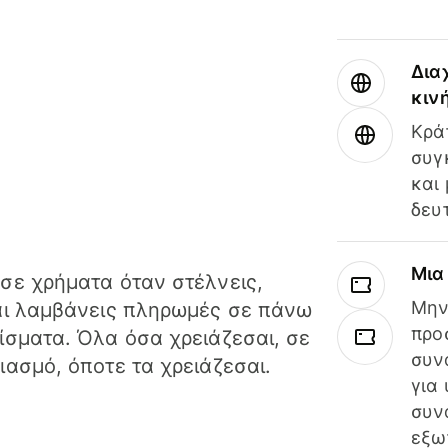
Δια
κιν
Κρά
συγ
και
δευ
Μια
σε χρήματα όταν στέλνεις,
Μην
αι λαμβάνεις πληρωμές σε πάνω
προ
ίσματα. Όλα όσα χρειάζεσαι, σε
συν
ιασμό, όποτε τα χρειάζεσαι.
για
συν
εξω