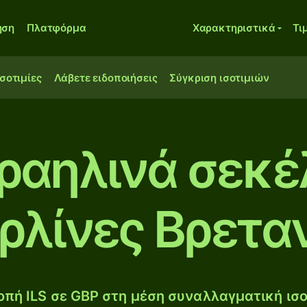
ηση
Πλατφόρμα
Χαρακτηριστικά
Τι
ισοτιμίες
Λάβετε ειδοποιήσεις
Σύγκριση ισοτιμιών
ραηλινά σεκέ
ρλίνες Βρετα
πή ILS σε GBP στη μέση συναλλαγματική ισο