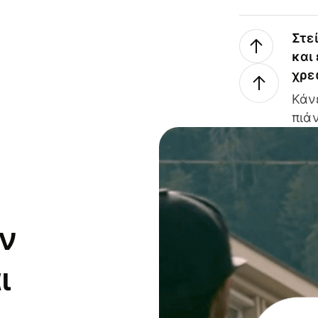
Στε
και
χρε
Κάν
πιάν
ν
ι