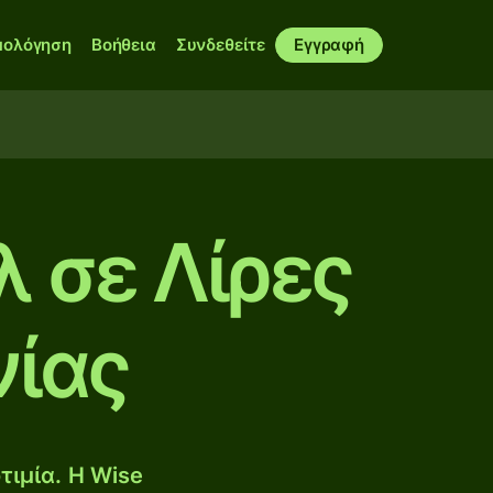
μολόγηση
Βοήθεια
Συνδεθείτε
Εγγραφή
λ σε Λίρες
νίας
τιμία. Η Wise