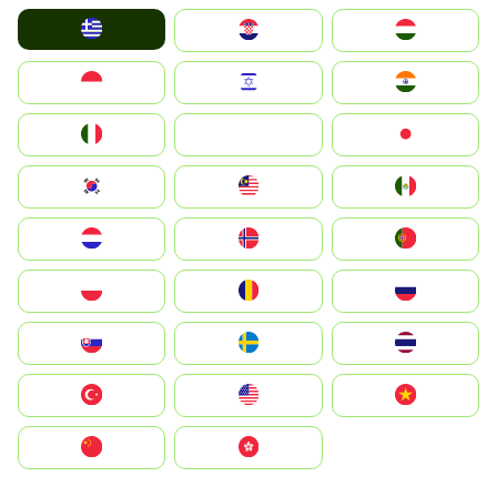
Greece
Hrvatska
Magyarország
Indonesia
Israel
India
Italia
JA
Japan
South Korea
Malay
Mexico
Nederland
Norge
Portugal
Polska
România
Россия
Slovensko
Ruoŧŧa
ไทย
Türkiye
United States
Vietnam
中国
中國香港特別行政區