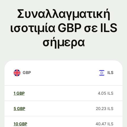
Συναλλαγματική
ισοτιμία GBP σε ILS
σήμερα
GBP
ILS
1
GBP
4.05
ILS
5
GBP
20.23
ILS
10
GBP
40.47
ILS