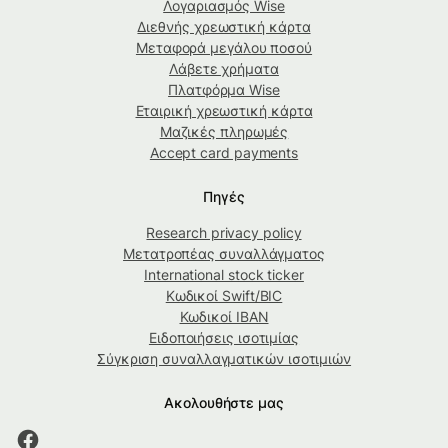
Λογαριασμός Wise
Διεθνής χρεωστική κάρτα
Μεταφορά μεγάλου ποσού
Λάβετε χρήματα
Πλατφόρμα Wise
Εταιρική χρεωστική κάρτα
Μαζικές πληρωμές
Accept card payments
Πηγές
Research privacy policy
Μετατροπέας συναλλάγματος
International stock ticker
Κωδικοί Swift/BIC
Κωδικοί IBAN
Ειδοποιήσεις ισοτιμίας
Σύγκριση συναλλαγματικών ισοτιμιών
Ακολουθήστε μας