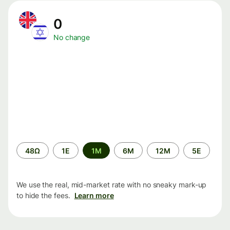
0
No change
Time
48Ω
1Ε
1M
6M
12M
5Ε
period
We use the real, mid-market rate with no sneaky mark-up
to hide the fees.
Learn more