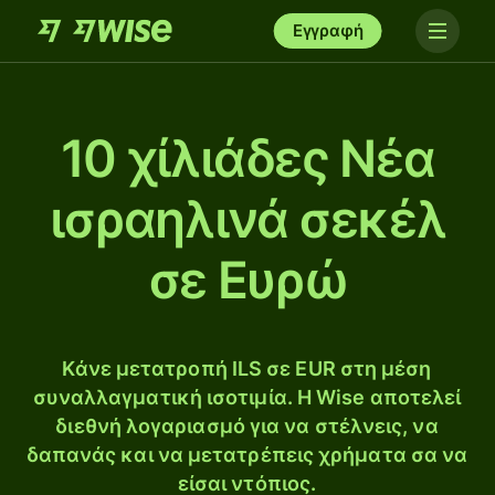
Εγγραφή
10 χίλιάδες Νέα
ισραηλινά σεκέλ
σε Ευρώ
Κάνε μετατροπή ILS σε EUR στη μέση
συναλλαγματική ισοτιμία. Η Wise αποτελεί
διεθνή λογαριασμό για να στέλνεις, να
δαπανάς και να μετατρέπεις χρήματα σα να
είσαι ντόπιος.