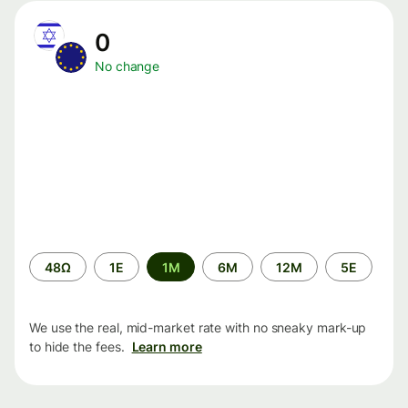
0
No change
Time
48Ω
1Ε
1M
6M
12M
5Ε
period
We use the real, mid-market rate with no sneaky mark-up
to hide the fees.
Learn more