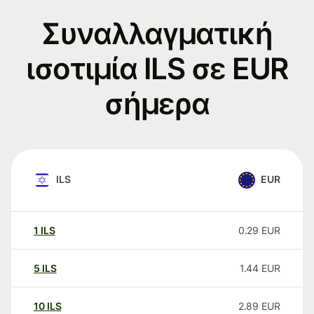
Συναλλαγματική
ισοτιμία ILS σε EUR
σήμερα
ILS
EUR
1
ILS
0.29
EUR
5
ILS
1.44
EUR
10
ILS
2.89
EUR