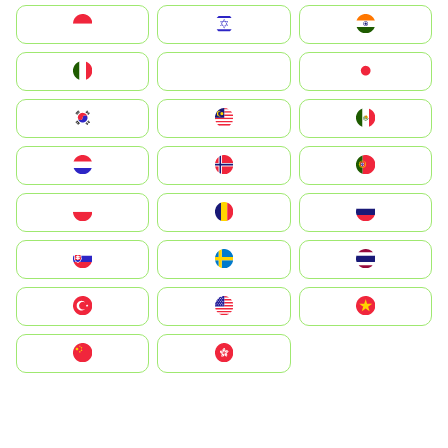
Indonesia
Israel
India
Italia
JA
Japan
South Korea
Malay
Mexico
Nederland
Norge
Portugal
Polska
România
Россия
Slovensko
Ruoŧŧa
ไทย
Türkiye
United States
Vietnam
中国
中國香港特別行政區