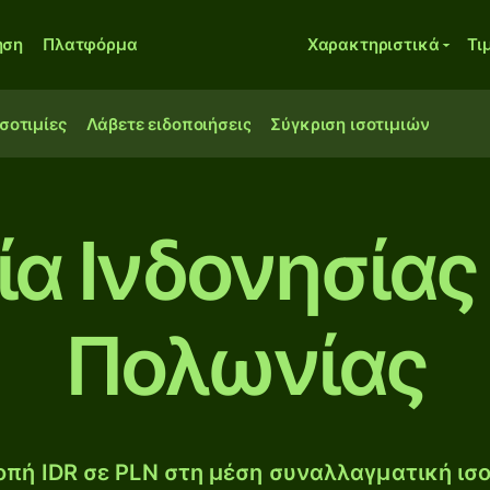
ηση
Πλατφόρμα
Χαρακτηριστικά
Τι
ισοτιμίες
Λάβετε ειδοποιήσεις
Σύγκριση ισοτιμιών
α Ινδονησίας
Πολωνίας
πή IDR σε PLN στη μέση συναλλαγματική ισο