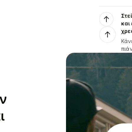
Στε
και
χρε
Κάν
πιάν
ν
ι