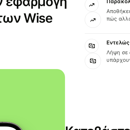
ν εφαρμογή
Παρακολ
Αποθήκευ
των Wise
πώς αλλά
Εντελώς 
Λήψη σε 
υπάρχουν