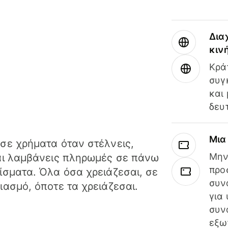
Δια
κιν
Κρά
συγ
και
δευ
Μια
σε χρήματα όταν στέλνεις,
Μην
αι λαμβάνεις πληρωμές σε πάνω
προ
ίσματα. Όλα όσα χρειάζεσαι, σε
συν
ιασμό, όποτε τα χρειάζεσαι.
για
συν
εξω