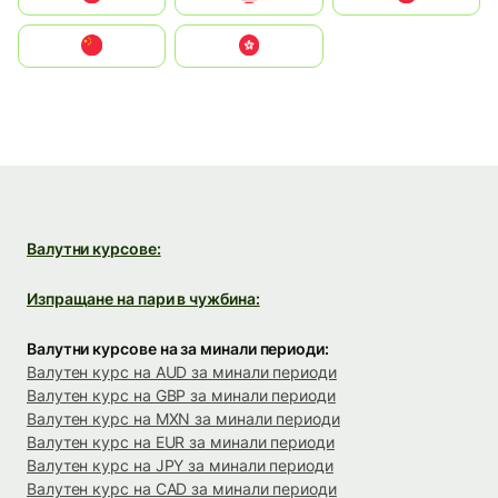
中国
中國香港特別行政區
Валутни курсове:
Изпращане на пари в чужбина:
Валутни курсове на за минали периоди:
Валутен курс на AUD за минали периоди
Валутен курс на GBP за минали периоди
Валутен курс на MXN за минали периоди
Валутен курс на EUR за минали периоди
Валутен курс на JPY за минали периоди
Валутен курс на CAD за минали периоди