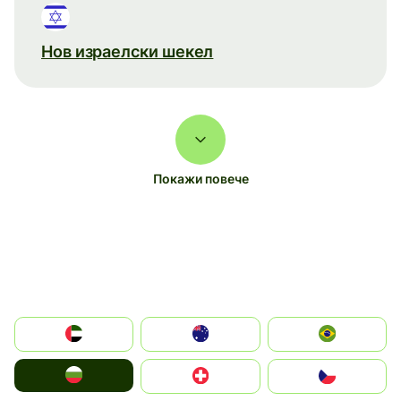
Нов израелски шекел
Покажи повече
الإمارات العربية المتحدة
Australia
Brazil
България
Switzerland
Czechia