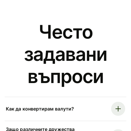
Често
задавани
въпроси
Как да конвертирам валути?
Защо различните дружества