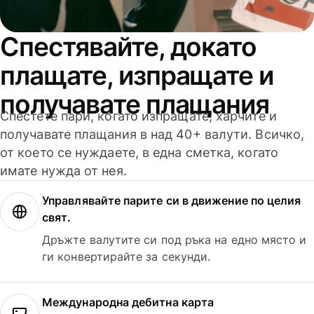
Спестявайте, докато
плащате, изпращате и
получавате плащания
Спестете пари, когато изпращате, харчите и
получавате плащания в над 40+ валути. Всичко,
от което се нуждаете, в една сметка, когато
имате нужда от нея.
Управлявайте парите си в движение по целия
свят.
Дръжте валутите си под ръка на едно място и
ги конвертирайте за секунди.
Международна дебитна карта