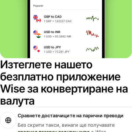
Изтеглете нашето
безплатно приложение
Wise за конвертиране на
валута
Сравнете доставчиците на парични преводи
Без скрити такси, винаги ще получавате
средния пазарен валутен курс
с Wise.