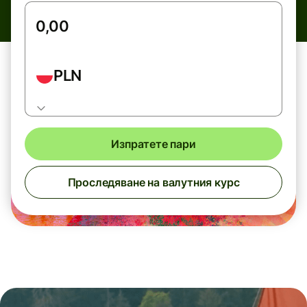
PLN
Изпратете пари
Проследяване на валутния курс