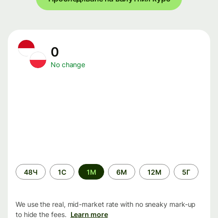
0
No change
Time
48Ч
1С
1М
6М
12М
5Г
period
We use the real, mid-market rate with no sneaky mark-up
to hide the fees.
Learn more