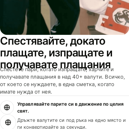
Спестявайте, докато
плащате, изпращате и
получавате плащания
Спестете пари, когато изпращате, харчите и
получавате плащания в над 40+ валути. Всичко,
от което се нуждаете, в една сметка, когато
имате нужда от нея.
Управлявайте парите си в движение по целия
свят.
Дръжте валутите си под ръка на едно място и
ги конвертирайте за секунди.