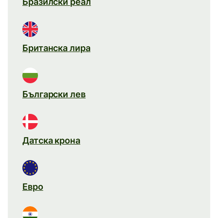
Бразилски реал
Британска лира
Български лев
Датска крона
Евро