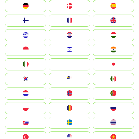
Deutschland
Denmark
España
Suomi
France
United Kingdom
Greece
Hrvatska
Magyarország
Indonesia
Israel
India
Italia
JA
Japan
South Korea
Malay
Mexico
Nederland
Norge
Portugal
Polska
România
Россия
Slovensko
Ruoŧŧa
ไทย
Türkiye
United States
Vietnam