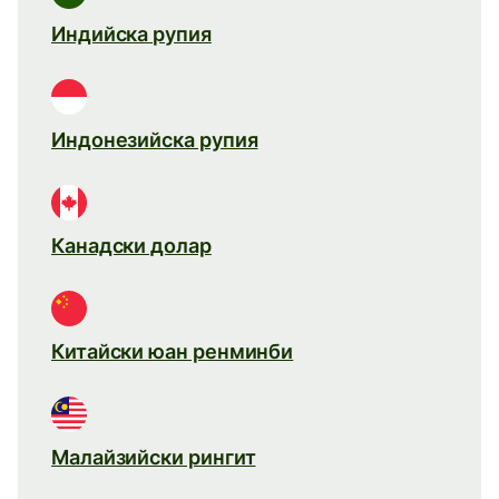
Индийска рупия
Индонезийска рупия
Канадски долар
Китайски юан ренминби
Малайзийски рингит