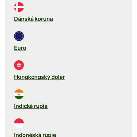
Dánská koruna
Euro
Hongkongský dolar
Indická rupie
Indonéská rupie