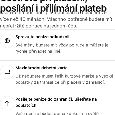
posílání i přijímání plateb
Ušetříte na posílání i přijímání plateb a placení ve
více než 40 měnách. Všechno potřebné budete mít
nepřetržitě po ruce na jednom účtu.
Spravujte peníze odkudkoli.
Své měny budete mít vždy po ruce a můžete je
rychle převádět na jiné.
Mezinárodní debetní karta
Už nebudete muset řešit kurzové marže a vysoké
poplatky za transakce při placení v zahraničí.
Posílejte peníze do zahraničí, ušetřete na
poplatcích
Vaše peníze budou doma kdekoli na světě.