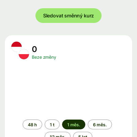
Sledovat směnný kurz
0
Beze změny
Časové
48 h
1 t
1 měs.
6 měs.
období
12 měs.
5 let