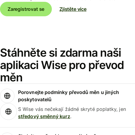
Zaregistrovat se
Zjistěte více
Stáhněte si zdarma naši
aplikaci Wise pro převod
měn
Porovnejte podmínky převodů měn u jiných
poskytovatelů
S Wise vás nečekají žádné skryté poplatky, jen
středový směnný kurz
.