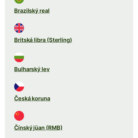
Brazilský real
Britská libra (Sterling)
Bulharský lev
Česká koruna
Čínský jüan (RMB)