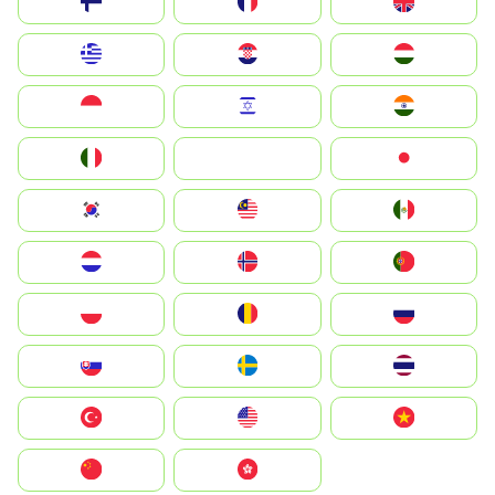
Suomi
France
United Kingdom
Greece
Hrvatska
Magyarország
Indonesia
Israel
India
Italia
JA
Japan
South Korea
Malay
Mexico
Nederland
Norge
Portugal
Polska
România
Россия
Slovensko
Ruoŧŧa
ไทย
Türkiye
United States
Vietnam
中国
中國香港特別行政區