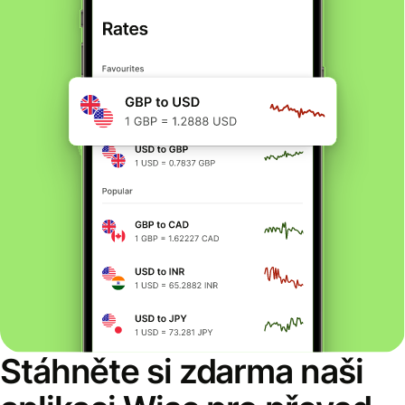
Stáhněte si zdarma naši