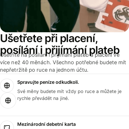
Ušetřete při placení,
posílání i přijímání plateb
Ušetříte na posílání i přijímání plateb a placení ve
více než 40 měnách. Všechno potřebné budete mít
nepřetržitě po ruce na jednom účtu.
Spravujte peníze odkudkoli.
Své měny budete mít vždy po ruce a můžete je
rychle převádět na jiné.
Mezinárodní debetní karta