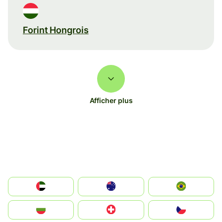
Forint Hongrois
Afficher plus
الإمارات العربية المتحدة
Australia
Brazil
България
Switzerland
Czechia