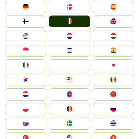
Deutschland
Denmark
España
France
Suomi
United Kingdom
Greece
Hrvatska
Magyarország
Indonesia
Israel
India
Italia
JA
Japan
South Korea
Malay
Mexico
Nederland
Norge
Portugal
Polska
România
Россия
Slovensko
Ruoŧŧa
ไทย
Türkiye
United States
Vietnam