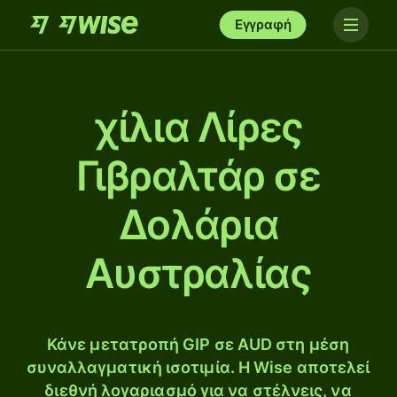
Εγγραφή
χίλια Λίρες
Γιβραλτάρ σε
Δολάρια
Αυστραλίας
Κάνε μετατροπή GIP σε AUD στη μέση
συναλλαγματική ισοτιμία. Η Wise αποτελεί
διεθνή λογαριασμό για να στέλνεις, να