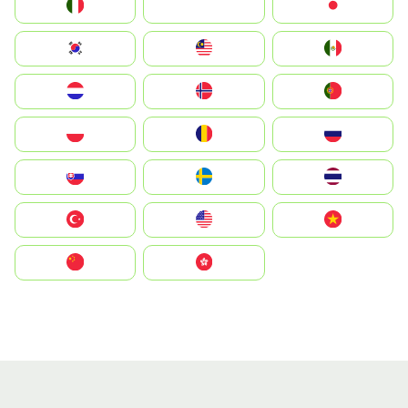
Italia
JA
Japan
South Korea
Malay
Mexico
Nederland
Norge
Portugal
Polska
România
Россия
Slovensko
Ruoŧŧa
ไทย
Türkiye
United States
Vietnam
中国
中國香港特別行政區