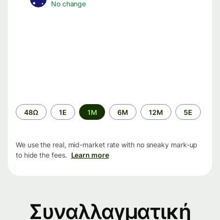
No change
Time
48Ω
1Ε
1M
6M
12M
5Ε
period
We use the real, mid-market rate with no sneaky mark-up
to hide the fees.
Learn more
Συναλλαγματική