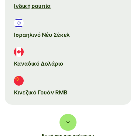
Ινδική ρουπία
Ισραηλινό Νέο Σέκελ
Καναδικό Δολάριο
Κινεζικό Γουάν RMB
Εμφάνιση περισσότερων