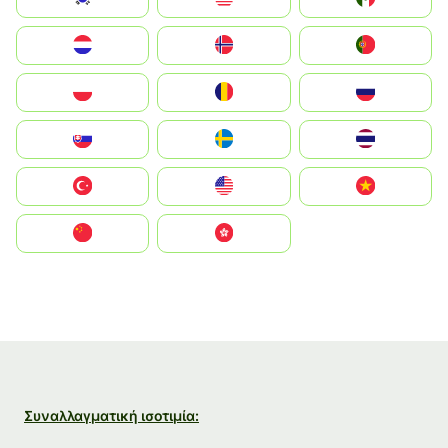
Nederland
Norge
Portugal
Polska
România
Россия
Slovensko
Ruoŧŧa
ไทย
Türkiye
United States
Vietnam
中国
中國香港特別行政區
Συναλλαγματική ισοτιμία: