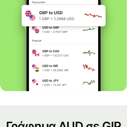
Γράφημα AUD σε GIP