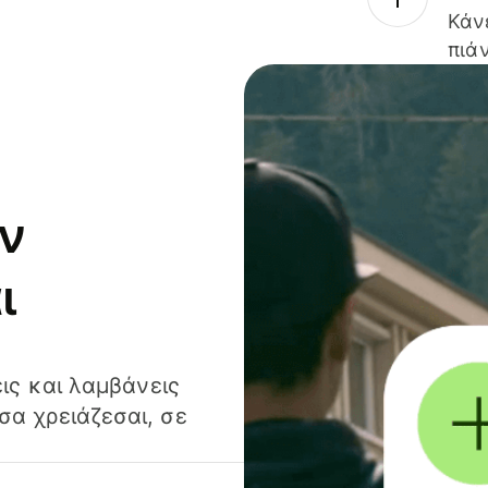
Κάν
πιάν
ν
ι
ις και λαμβάνεις
α χρειάζεσαι, σε