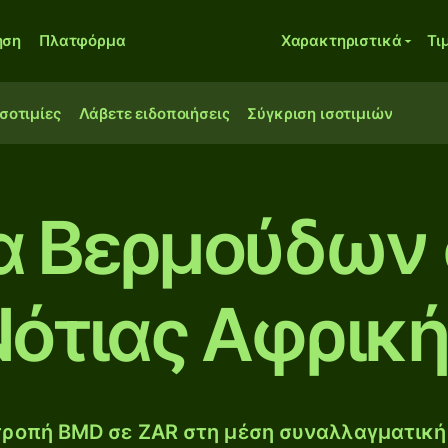
ηση
Πλατφόρμα
Χαρακτηριστικά
Τι
ισοτιμίες
Λάβετε ειδοποιήσεις
Σύγκριση ισοτιμιών
α Βερμούδων 
ότιας Αφρικ
ροπή BMD σε ZAR στη μέση συναλλαγματική 