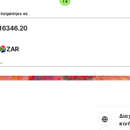
τατράπηκε σε
ZAR
Δια
κιν