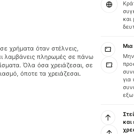
Κρά
συγ
και
δευ
Μια
σε χρήματα όταν στέλνεις,
Μην
αι λαμβάνεις πληρωμές σε πάνω
προ
ίσματα. Όλα όσα χρειάζεσαι, σε
συν
ιασμό, όποτε τα χρειάζεσαι.
για
συν
εξω
Στε
και
χρε