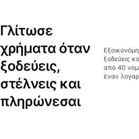
Γλίτωσε
χρήματα όταν
Εξοικονόμη
ξοδεύεις κ
ξοδεύεις,
από 40 νομ
έναν λογαρ
στέλνεις και
πληρώνεσαι