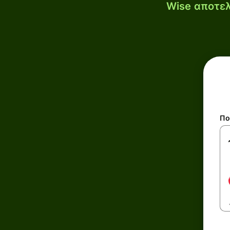
Wise αποτελ
Πο