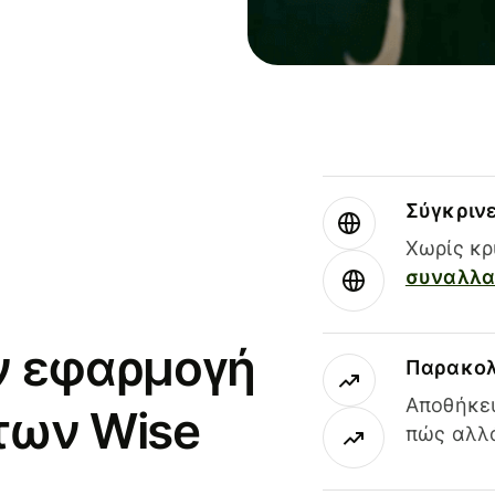
Σύγκριν
Χωρίς κρ
συναλλαγ
ν εφαρμογή
Παρακολ
Αποθήκευ
των Wise
πώς αλλά