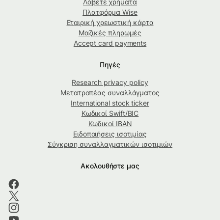
Λάβετε χρήματα
Πλατφόρμα Wise
Εταιρική χρεωστική κάρτα
Μαζικές πληρωμές
Accept card payments
Πηγές
Research privacy policy
Μετατροπέας συναλλάγματος
International stock ticker
Κωδικοί Swift/BIC
Κωδικοί IBAN
Ειδοποιήσεις ισοτιμίας
Σύγκριση συναλλαγματικών ισοτιμιών
Ακολουθήστε μας