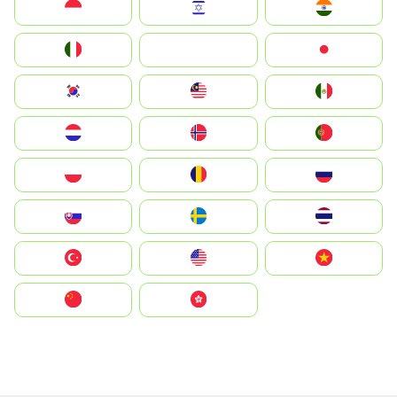
Indonesia
Israel
India
Italia
JA
Japan
South Korea
Malay
Mexico
Nederland
Norge
Portugal
Polska
România
Россия
Slovensko
Ruoŧŧa
ไทย
Türkiye
United States
Vietnam
中国
中國香港特別行政區