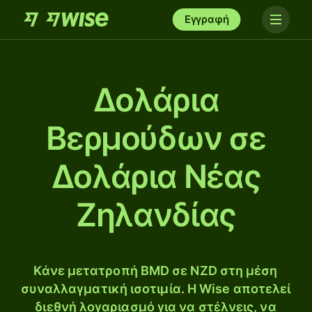
Εγγραφή
Δολάρια
Βερμούδων σε
Δολάρια Νέας
Ζηλανδίας
Κάνε μετατροπή BMD σε NZD στη μέση
συναλλαγματική ισοτιμία. Η Wise αποτελεί
διεθνή λογαριασμό για να στέλνεις, να