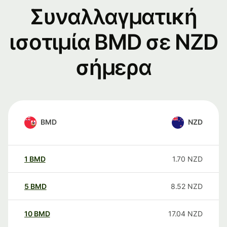
Συναλλαγματική
ισοτιμία BMD σε NZD
σήμερα
BMD
NZD
1
BMD
1.70
NZD
5
BMD
8.52
NZD
10
BMD
17.04
NZD