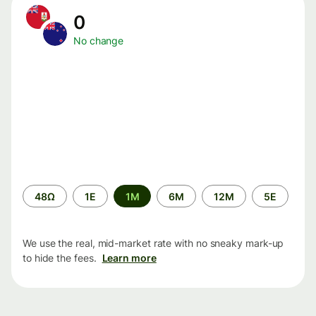
0
No change
Time
48Ω
1Ε
1M
6M
12M
5Ε
period
We use the real, mid-market rate with no sneaky mark-up
to hide the fees.
Learn more