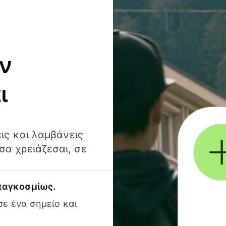
ν
ι
ις και λαμβάνεις
α χρειάζεσαι, σε
 παγκοσμίως.
ε ένα σημείο και