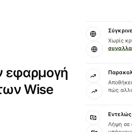
Σύγκριν
Χωρίς κρ
συναλλαγ
ν εφαρμογή
Παρακολ
Αποθήκευ
των Wise
πώς αλλά
Εντελώς 
Λήψη σε 
υπάρχουν