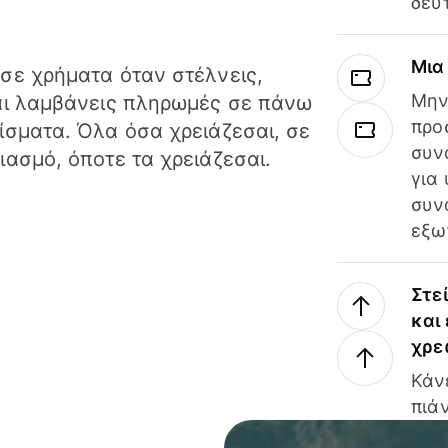
δευ
Μια
σε χρήματα όταν στέλνεις,
Μην
αι λαμβάνεις πληρωμές σε πάνω
προ
ίσματα. Όλα όσα χρειάζεσαι, σε
συν
ιασμό, όποτε τα χρειάζεσαι.
για
συν
εξω
Στε
και
χρε
Κάν
πιάν