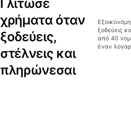
Γλίτωσε
χρήματα όταν
Εξοικονόμη
ξοδεύεις κ
ξοδεύεις,
από 40 νομ
έναν λογαρ
στέλνεις και
πληρώνεσαι