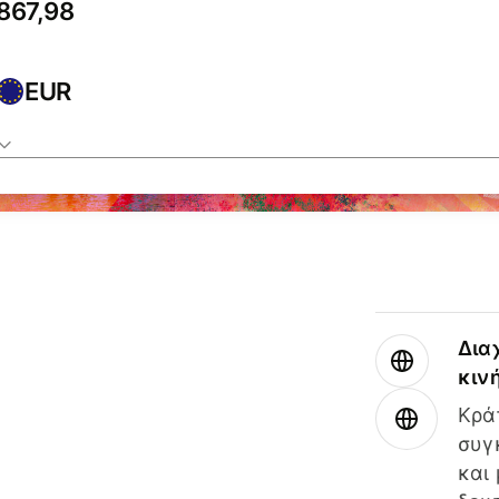
EUR
Δια
κιν
Κρά
συγ
και