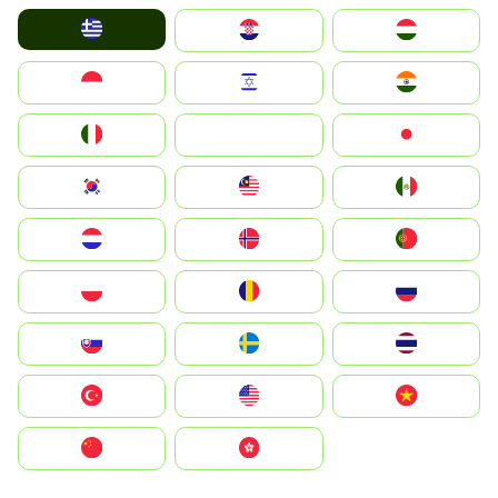
Greece
Hrvatska
Magyarország
Indonesia
Israel
India
Italia
JA
Japan
South Korea
Malay
Mexico
Nederland
Norge
Portugal
Polska
România
Россия
Slovensko
Ruoŧŧa
ไทย
Türkiye
United States
Vietnam
中国
中國香港特別行政區