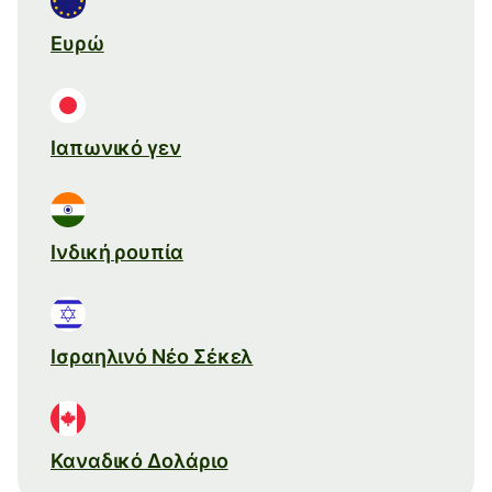
Ευρώ
Ιαπωνικό γεν
Ινδική ρουπία
Ισραηλινό Νέο Σέκελ
Καναδικό Δολάριο