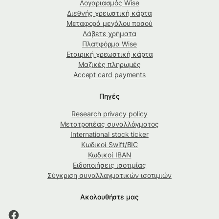
Λογαριασμός Wise
Διεθνής χρεωστική κάρτα
Μεταφορά μεγάλου ποσού
Λάβετε χρήματα
Πλατφόρμα Wise
Εταιρική χρεωστική κάρτα
Μαζικές πληρωμές
Accept card payments
Πηγές
Research privacy policy
Μετατροπέας συναλλάγματος
International stock ticker
Κωδικοί Swift/BIC
Κωδικοί IBAN
Ειδοποιήσεις ισοτιμίας
Σύγκριση συναλλαγματικών ισοτιμιών
Ακολουθήστε μας