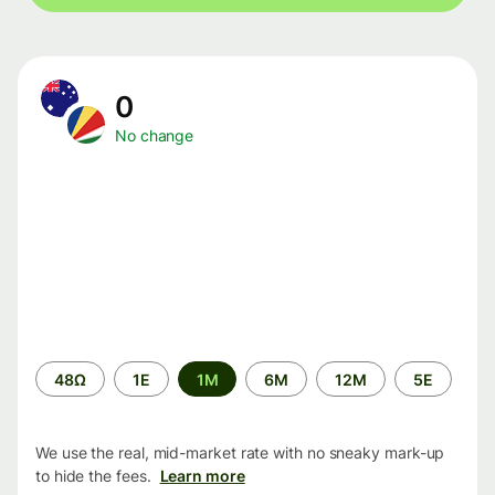
0
No change
Time
48Ω
1Ε
1M
6M
12M
5Ε
period
We use the real, mid-market rate with no sneaky mark-up
to hide the fees.
Learn more