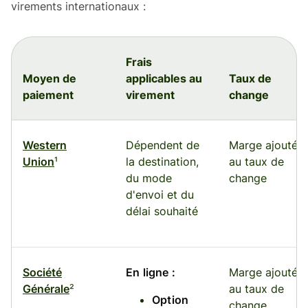
virements internationaux :
Frais
Moyen de
applicables au
Taux de
paiement
virement
change
Western
Dépendent de
Marge ajoutée
Union
¹
la destination,
au taux de
du mode
change
d'envoi et du
délai souhaité
Société
En ligne :
Marge ajoutée
Générale
²
au taux de
Option
change