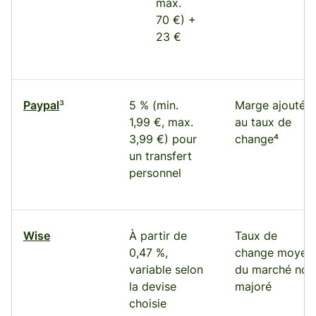
max.
70 €) +
23 €
Paypal
³
5 % (min.
Marge ajoutée
1,99 €, max.
au taux de
3,99 €) pour
change⁴
un transfert
personnel
Wise
À partir de
Taux de
0,47 %,
change moyen
variable selon
du marché non
la devise
majoré
choisie