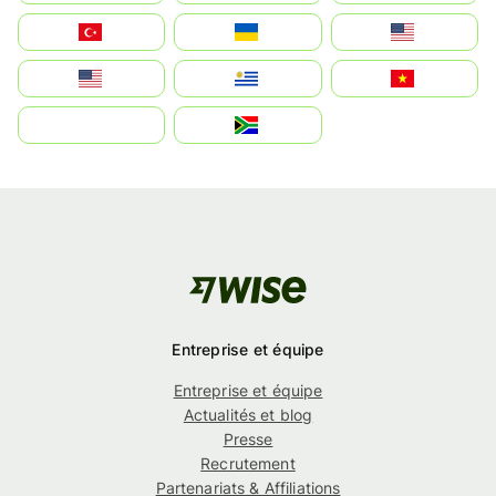
Türkiye
Україна
United States
Estados Unidos
Uruguay
Việt Nam
بالعربية
South Africa
Entreprise et équipe
Entreprise et équipe
Actualités et blog
Presse
Recrutement
Partenariats & Affiliations