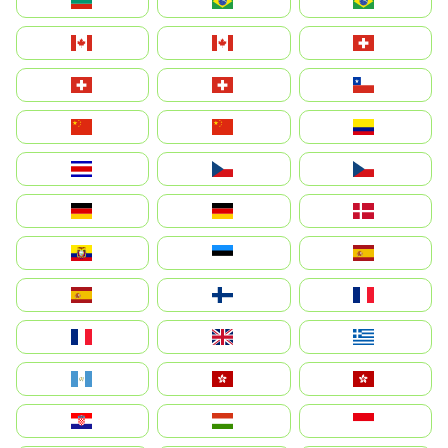
България
Brasil (ES)
Brasil
Canada (FR)
Canada
Svizzera
Suisse
Schweiz
Chile
中国
China
Colombia
Costa Rica
Czechia
Česko
Deutschland
Germany
Danmark
Ecuador
Eesti
Spain
España
Suomi
France
France
United Kingdom
Ελλάδα
Guatemala
Hong Kong
中國香港特別行政區
Hrvatska
Magyarország
Indonesia