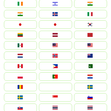
Ireland
ישראל
भारत
India
Ísland
Italia
Japan
日本
대한민국
Lietuva
Latvija
Maroc
México
Malaysia (MS)
Malaysia
Nederland
Norge
New Zealand
Perú
Philippines
Pakistan
Polska
Portugal
Paraguay
România
На русском
Sweden
Sverige
Singapore
Slovenija
Slovensko
Thailand
ไทย