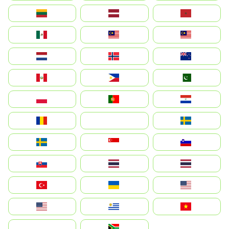
Lietuva
Latvija
Maroc
México
Malaysia (MS)
Malaysia
Nederland
Norge
New Zealand
Perú
Philippines
Pakistan
Polska
Portugal
Paraguay
România
На русском
Sweden
Sverige
Singapore
Slovenija
Slovensko
Thailand
ไทย
Türkiye
Україна
United States
Estados Unidos
Uruguay
Việt Nam
بالعربية
South Africa