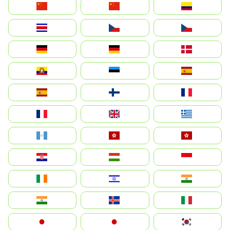
中国
China
Colombia
Costa Rica
Czechia
Česko
Deutschland
Germany
Danmark
Ecuador
Eesti
Spain
España
Suomi
France
France
United Kingdom
Ελλάδα
Guatemala
Hong Kong
中國香港特別行政區
Hrvatska
Magyarország
Indonesia
Ireland
ישראל
भारत
India
Ísland
Italia
Japan
日本
대한민국