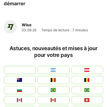
démarrer
Wise
03.09.20
Temps de lecture : 7 minutes
Astuces, nouveautés et mises à jour
pour votre pays
بالعربية
Argentina
Österreich
Australia
België
Belgique
България
Brasil (ES)
Brasil
Canada (FR)
Canada
Svizzera