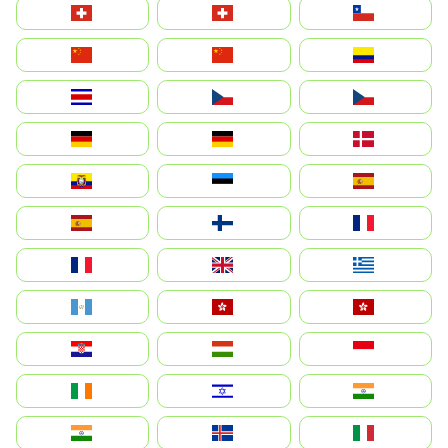
Suisse
Schweiz
Chile
中国
China
Colombia
Costa Rica
Czechia
Česko
Deutschland
Germany
Danmark
Ecuador
Eesti
Spain
España
Suomi
France
France
United Kingdom
Ελλάδα
Guatemala
Hong Kong
中國香港特別行政區
Hrvatska
Magyarország
Indonesia
Ireland
ישראל
भारत
India
Ísland
Italia