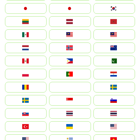
Japan
日本
대한민국
Lietuva
Latvija
Maroc
México
Malaysia (MS)
Malaysia
Nederland
Norge
New Zealand
Perú
Philippines
Pakistan
Polska
Portugal
Paraguay
România
На русском
Sweden
Sverige
Singapore
Slovenija
Slovensko
Thailand
ไทย
Türkiye
Україна
United States
Estados Unidos
Uruguay
Việt Nam