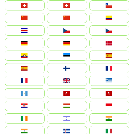
Suisse
Schweiz
Chile
中国
China
Colombia
Costa Rica
Czechia
Česko
Deutschland
Germany
Danmark
Ecuador
Eesti
Spain
España
Suomi
France
France
United Kingdom
Ελλάδα
Guatemala
Hong Kong
中國香港特別行政區
Hrvatska
Magyarország
Indonesia
Ireland
ישראל
भारत
India
Ísland
Italia