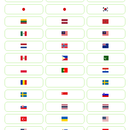
Japan
日本
대한민국
Lietuva
Latvija
Maroc
México
Malaysia (MS)
Malaysia
Nederland
Norge
New Zealand
Perú
Philippines
Pakistan
Polska
Portugal
Paraguay
România
На русском
Sweden
Sverige
Singapore
Slovenija
Slovensko
Thailand
ไทย
Türkiye
Україна
United States