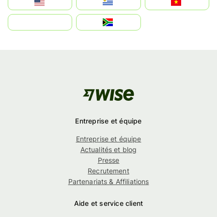
Estados Unidos
Uruguay
Việt Nam
بالعربية
South Africa
Entreprise et équipe
Entreprise et équipe
Actualités et blog
Presse
Recrutement
Partenariats & Affiliations
Aide et service client