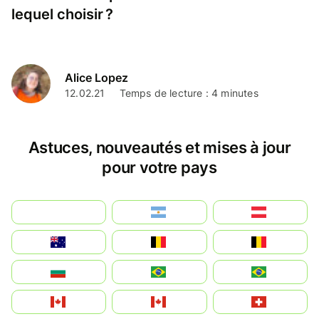
lequel choisir ?
Alice Lopez
12.02.21
Temps de lecture : 4 minutes
Astuces, nouveautés et mises à jour
pour votre pays
بالعربية
Argentina
Österreich
Australia
België
Belgique
България
Brasil (ES)
Brasil
Canada (FR)
Canada
Svizzera