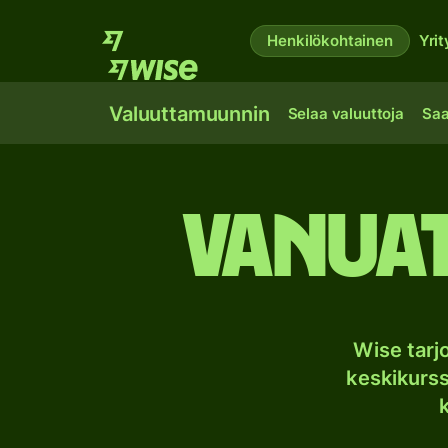
Henkilökohtainen
Yrit
Valuuttamuunnin
Selaa valuuttoja
Saa
Vanuat
Wise tar
keskikurssi