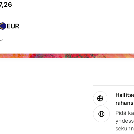
EUR
Hallits
rahansi
Pidä ka
yhdess
sekunn