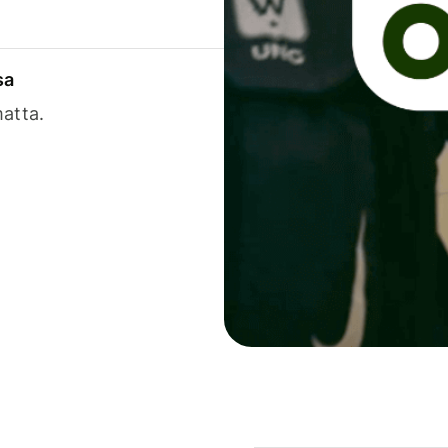
sa
matta.