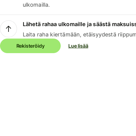
ulkomailla.
Lähetä rahaa ulkomaille ja säästä maksuis
Laita raha kiertämään, etäisyydestä riippu
Rekisteröidy
Lue lisää