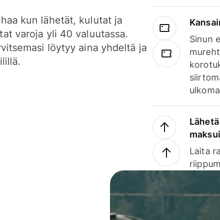
haa kun lähetät, kulutat ja
Kansai
at varoja yli 40 valuutassa.
Sinun e
rvitsemasi löytyy aina yhdeltä ja
mureht
lillä.
korotuk
siirtom
ulkomai
Lähetä 
maksu
Laita r
riippum