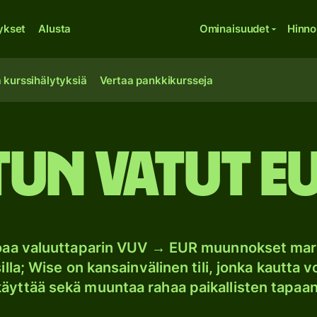
ykset
Alusta
Ominaisuudet
Hinno
 kurssihälytyksiä
Vertaa pankkikursseja
un vatut e
joaa valuuttaparin VUV → EUR muunnokset mar
lla; Wise on kansainvälinen tili, jonka kautta vo
käyttää sekä muuntaa rahaa paikallisten tapaan