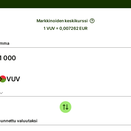
Markkinoiden keskikurssi
1 VUV = 0,007262 EUR
umma
VUV
unnettu valuutaksi