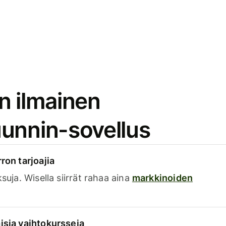
n ilmainen
unnin-sovellus
rron tarjoajia
ksuja. Wisella siirrät rahaa aina
markkinoiden
isia vaihtokursseja