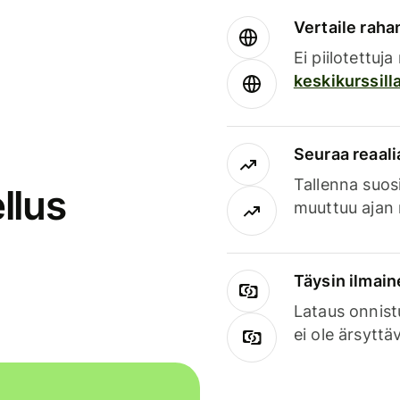
Vertaile rahan
Ei piilotettuj
keskikurssill
Seuraa reaali
Tallenna suosi
llus
muuttuu ajan 
Täysin ilmain
Lataus onnist
ei ole ärsyttä