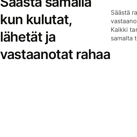
Säästä samalla
Säästä ra
kun kulutat,
vastaanot
Kaikki ta
lähetät ja
samalta ti
vastaanotat rahaa