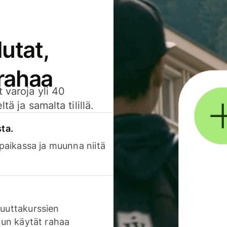
utat,
 rahaa
 varoja yli 40
ä ja samalta tilillä.
sta.
 paikassa ja muunna niitä
luuttakurssien
 kun käytät rahaa