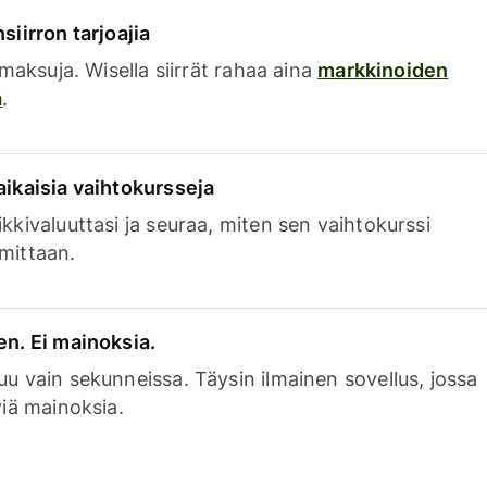
siirron tarjoajia
a maksuja. Wisella siirrät rahaa aina
markkinoiden
a
.
aikaisia vaihtokursseja
kkivaluuttasi ja seuraa, miten sen vaihtokurssi
mittaan.
en. Ei mainoksia.
uu vain sekunneissa. Täysin ilmainen sovellus, jossa
viä mainoksia.