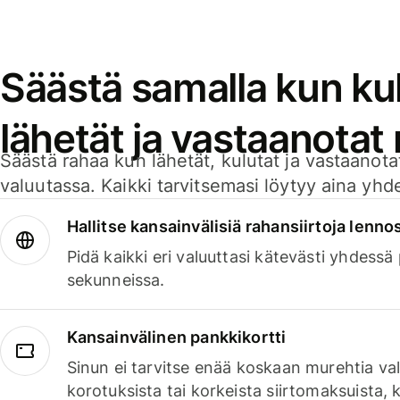
Säästä samalla kun kul
lähetät ja vastaanotat
Säästä rahaa kun lähetät, kulutat ja vastaanotat
valuutassa. Kaikki tarvitsemasi löytyy aina yhdelt
Hallitse kansainvälisiä rahansiirtoja lenno
Pidä kaikki eri valuuttasi kätevästi yhdessä
sekunneissa.
Kansainvälinen pankkikortti
Sinun ei tarvitse enää koskaan murehtia va
korotuksista tai korkeista siirtomaksuista,