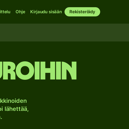
ittelu
Ohje
Kirjaudu sisään
Rekisteröidy
uroihin
kkinoiden
i lähettää,
.