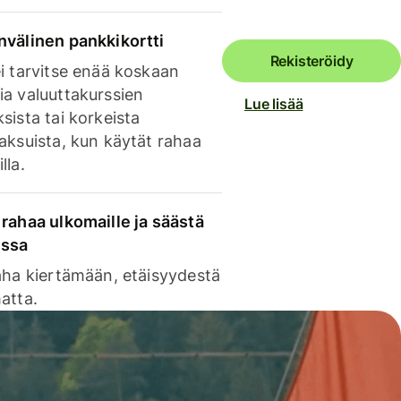
nvälinen pankkikortti
Rekisteröidy
i tarvitse enää koskaan
ia valuuttakurssien
Lue lisää
sista tai korkeista
aksuista, kun käytät rahaa
lla.
rahaa ulkomaille ja säästä
issa
aha kiertämään, etäisyydestä
atta.