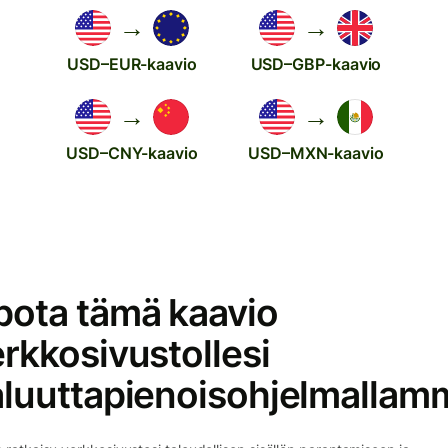
→
→
USD–EUR-kaavio
USD–GBP-kaavio
→
→
USD–CNY-kaavio
USD–MXN-kaavio
pota tämä kaavio
rkkosivustollesi
aluuttapienoisohjelmallam