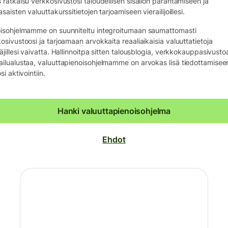
 ratkaisu verkkosivustosi taloudellisen sisällön parantamiseen ja
asaisten valuuttakurssitietojen tarjoamiseen vierailijoillesi.
isohjelmamme on suunniteltu integroitumaan saumattomasti
osivustoosi ja tarjoamaan arvokkaita reaaliaikaisia valuuttatietoja
äjillesi vaivatta. Hallinnoitpa sitten talousblogia, verkkokauppasivustoa
ilualustaa, valuuttapienoisohjelmamme on arvokas lisä tiedottamiseen
si aktivointiin.
Hanki valuuttapienoisohjelma
Ehdot