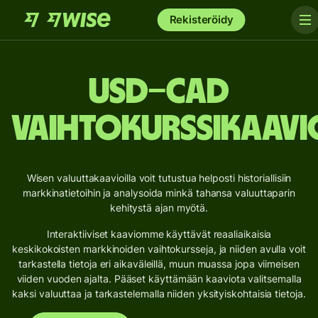
Rekisteröidy
USD–CAD
vaihtokurssikaavi
Wisen valuuttakaavioilla voit tutustua helposti historiallisiin
markkinatietoihin ja analysoida minkä tahansa valuuttaparin
kehitystä ajan myötä.
Interaktiiviset kaaviomme käyttävät reaaliaikaisia
keskikokoisten markkinoiden vaihtokursseja, ja niiden avulla voit
tarkastella tietoja eri aikaväleillä, muun muassa jopa viimeisen
viiden vuoden ajalta. Pääset käyttämään kaaviota valitsemalla
kaksi valuuttaa ja tarkastelemalla niiden yksityiskohtaisia tietoja.