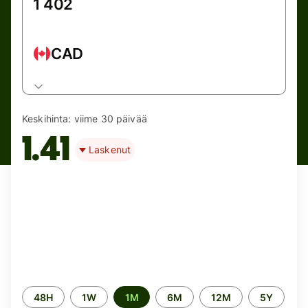
CAD
Keskihinta:
viime 30 päivää
1.41
Laskenut
Time
48H
1W
1M
6M
12M
5Y
period