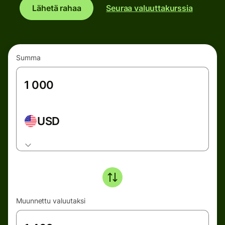
Lähetä rahaa
Seuraa valuuttakurssia
Summa
USD
Muunnettu valuutaksi