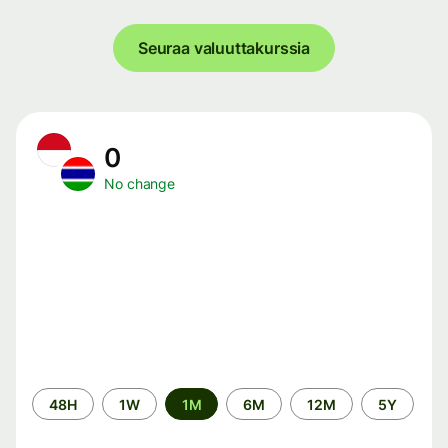
Seuraa valuuttakurssia
0
No change
Time
48H
1W
1M
6M
12M
5Y
period