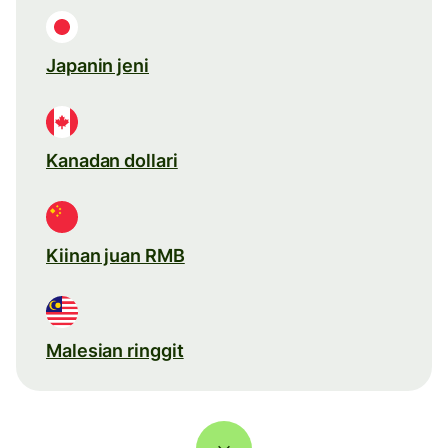
Japanin jeni
Kanadan dollari
Kiinan juan RMB
Malesian ringgit