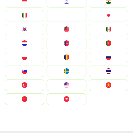
Indonesia
Israel
India
Italia
JA
Japan
South Korea
Malay
Mexico
Nederland
Norge
Portugal
Polska
România
Россия
Slovensko
Ruoŧŧa
ไทย
Türkiye
United States
Vietnam
中国
中國香港特別行政區