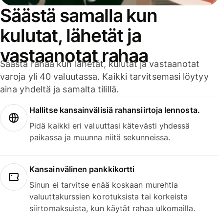
Säästä samalla kun
kulutat, lähetät ja
vastaanotat rahaa
Säästä rahaa kun lähetät, kulutat ja vastaanotat
varoja yli 40 valuutassa. Kaikki tarvitsemasi löytyy
aina yhdeltä ja samalta tilillä.
Hallitse kansainvälisiä rahansiirtoja lennosta.
Pidä kaikki eri valuuttasi kätevästi yhdessä
paikassa ja muunna niitä sekunneissa.
Kansainvälinen pankkikortti
Sinun ei tarvitse enää koskaan murehtia
valuuttakurssien korotuksista tai korkeista
siirtomaksuista, kun käytät rahaa ulkomailla.