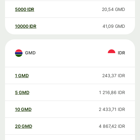
5000
IDR
20,54
GMD
10000
IDR
41,09
GMD
GMD
IDR
1
GMD
243,37
IDR
5
GMD
1 216,86
IDR
10
GMD
2 433,71
IDR
20
GMD
4 867,42
IDR