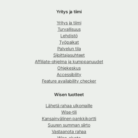
Yritys ja tiimi
Yritys ja tiimi
Turvallisuus
Lehdistö
Työpaikat
Palvelun tila
Sijoittajasuhteet
Affiliate-ohjelma ja kumppanuudet
Ohjekeskus
Accessibility
Feature availability checker
Wisen tuotteet
Lähetä rahaa ulkomaille
Wise-tili
Kansainvälinen pankkikortti
Suuren summan siirto
Vastaanota rahaa
Wise-alusta