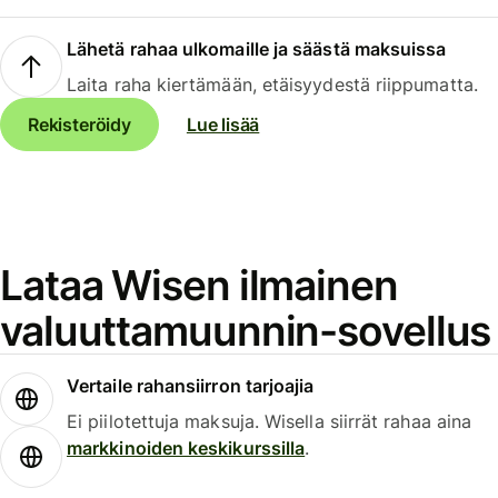
Lähetä rahaa ulkomaille ja säästä maksuissa
Laita raha kiertämään, etäisyydestä riippumatta.
Rekisteröidy
Lue lisää
Lataa Wisen ilmainen
valuuttamuunnin-sovellus
Vertaile rahansiirron tarjoajia
Ei piilotettuja maksuja. Wisella siirrät rahaa aina
markkinoiden keskikurssilla
.