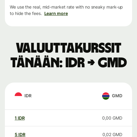
We use the real, mid-market rate with no sneaky mark-up
to hide the fees.
Learn more
Valuuttakurssit
tänään: IDR → GMD
IDR
GMD
1
IDR
0,00
GMD
5
IDR
0,02
GMD