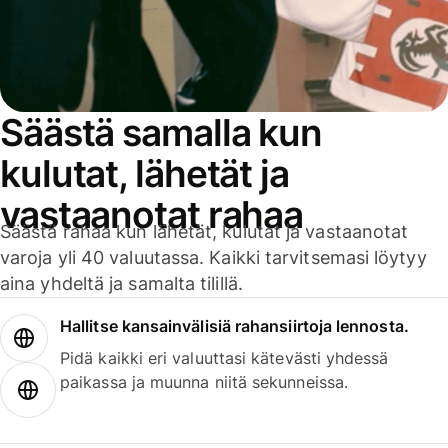
Säästä samalla kun
kulutat, lähetät ja
vastaanotat rahaa
Säästä rahaa kun lähetät, kulutat ja vastaanotat
varoja yli 40 valuutassa. Kaikki tarvitsemasi löytyy
aina yhdeltä ja samalta tilillä.
Hallitse kansainvälisiä rahansiirtoja lennosta.
Pidä kaikki eri valuuttasi kätevästi yhdessä
paikassa ja muunna niitä sekunneissa.