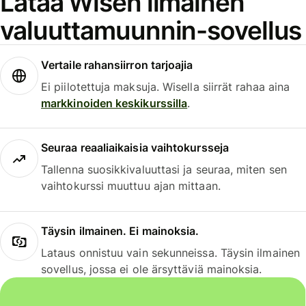
Lataa Wisen ilmainen
valuuttamuunnin-sovellus
Vertaile rahansiirron tarjoajia
Ei piilotettuja maksuja. Wisella siirrät rahaa aina
markkinoiden keskikurssilla
.
Seuraa reaaliaikaisia vaihtokursseja
Tallenna suosikkivaluuttasi ja seuraa, miten sen
vaihtokurssi muuttuu ajan mittaan.
Täysin ilmainen. Ei mainoksia.
Lataus onnistuu vain sekunneissa. Täysin ilmainen
sovellus, jossa ei ole ärsyttäviä mainoksia.