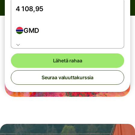
GMD
Lähetä rahaa
Seuraa valuuttakurssia