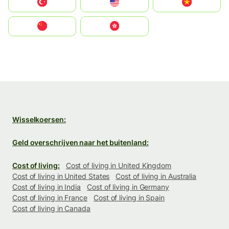
Türkiye
United States
Vietnam
中国
中國香港特別行政區
Wisselkoersen:
Geld overschrijven naar het buitenland:
Cost of living:
Cost of living in United Kingdom
Cost of living in United States
Cost of living in Australia
Cost of living in India
Cost of living in Germany
Cost of living in France
Cost of living in Spain
Cost of living in Canada