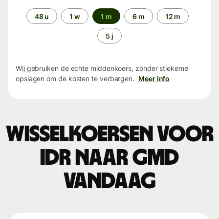
Periode
48 u
1 w
1 m
6 m
12 m
5 j
Wij gebruiken de echte middenkoers, zonder stiekeme
opslagen om de kosten te verbergen.
Meer info
Wisselkoersen voor
IDR naar GMD
vandaag