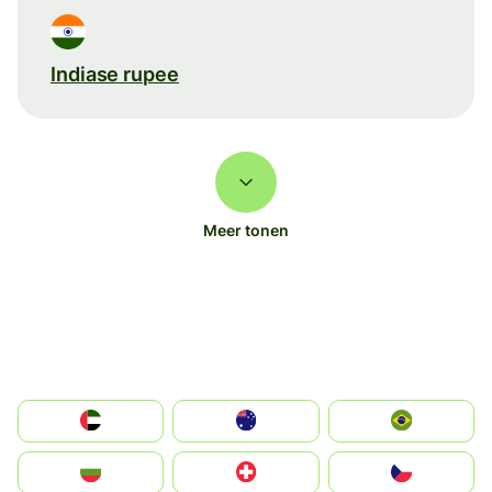
Indiase rupee
Meer tonen
الإمارات العربية المتحدة
Australia
Brazil
България
Switzerland
Czechia