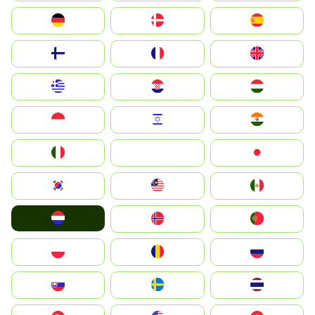
Deutschland
Denmark
España
Suomi
France
United Kingdom
Greece
Hrvatska
Magyarország
Indonesia
Israel
India
Italia
JA
Japan
South Korea
Malay
Mexico
Nederland
Norge
Portugal
Polska
România
Россия
Slovensko
Ruoŧŧa
ไทย