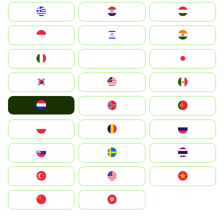
Greece
Hrvatska
Magyarország
Indonesia
Israel
India
Italia
JA
Japan
South Korea
Malay
Mexico
Nederland
Norge
Portugal
Polska
România
Россия
Slovensko
Ruoŧŧa
ไทย
Türkiye
United States
Vietnam
中国
中國香港特別行政區