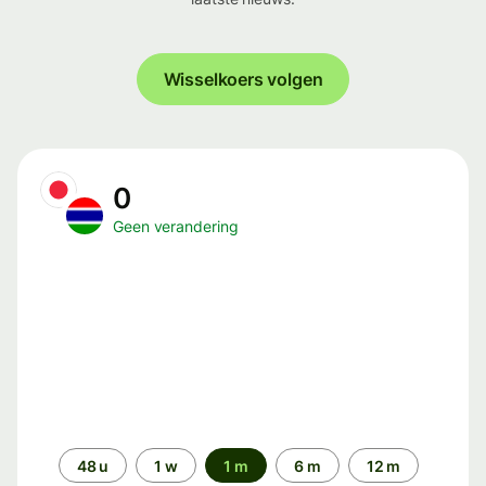
Wisselkoers volgen
0
Geen verandering
Periode
48 u
1 w
1 m
6 m
12 m