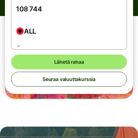
ALL
Lähetä rahaa
Seuraa valuuttakurssia