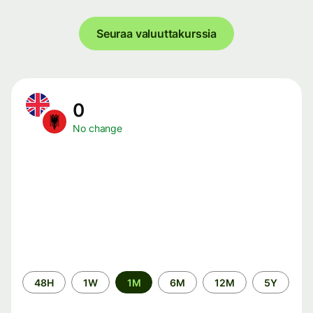
Seuraa valuuttakurssia
0
No change
Time
48H
1W
1M
6M
12M
5Y
period