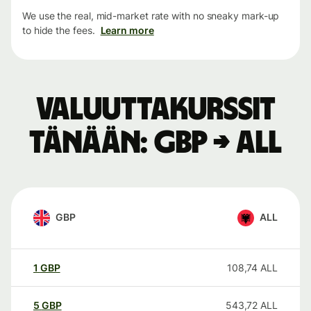
We use the real, mid-market rate with no sneaky mark-up
to hide the fees.
Learn more
Valuuttakurssit
tänään: GBP → ALL
GBP
ALL
1
GBP
108,74
ALL
5
GBP
543,72
ALL