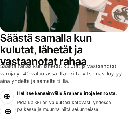
Säästä samalla kun
kulutat, lähetät ja
vastaanotat rahaa
Säästä rahaa kun lähetät, kulutat ja vastaanotat
varoja yli 40 valuutassa. Kaikki tarvitsemasi löytyy
aina yhdeltä ja samalta tilillä.
Hallitse kansainvälisiä rahansiirtoja lennosta.
Pidä kaikki eri valuuttasi kätevästi yhdessä
paikassa ja muunna niitä sekunneissa.