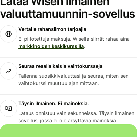
Lataa Wisen ilmainen
valuuttamuunnin-sovellus
Vertaile rahansiirron tarjoajia
Ei piilotettuja maksuja. Wisella siirrät rahaa aina
markkinoiden keskikurssilla
.
Seuraa reaaliaikaisia vaihtokursseja
Tallenna suosikkivaluuttasi ja seuraa, miten sen
vaihtokurssi muuttuu ajan mittaan.
Täysin ilmainen. Ei mainoksia.
Lataus onnistuu vain sekunneissa. Täysin ilmainen
sovellus, jossa ei ole ärsyttäviä mainoksia.