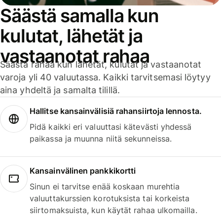
Säästä samalla kun
kulutat, lähetät ja
vastaanotat rahaa
Säästä rahaa kun lähetät, kulutat ja vastaanotat
varoja yli 40 valuutassa. Kaikki tarvitsemasi löytyy
aina yhdeltä ja samalta tilillä.
Hallitse kansainvälisiä rahansiirtoja lennosta.
Pidä kaikki eri valuuttasi kätevästi yhdessä
paikassa ja muunna niitä sekunneissa.
Kansainvälinen pankkikortti
Sinun ei tarvitse enää koskaan murehtia
valuuttakurssien korotuksista tai korkeista
siirtomaksuista, kun käytät rahaa ulkomailla.