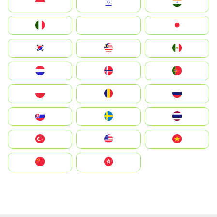
Indonesia
Israel
India
Italia
JA
Japan
South Korea
Malay
Mexico
Nederland
Norge
Portugal
Polska
România
Россия
Slovensko
Ruoŧŧa
ไทย
Türkiye
United States
Vietnam
中国
中國香港特別行政區