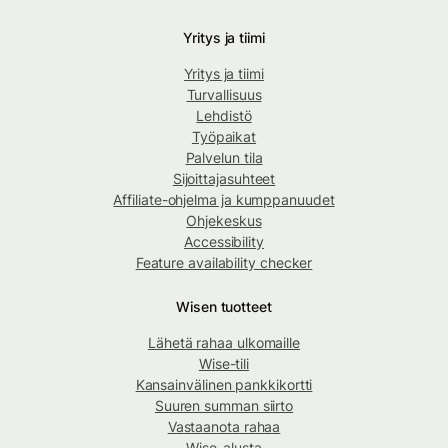
Yritys ja tiimi
Yritys ja tiimi
Turvallisuus
Lehdistö
Työpaikat
Palvelun tila
Sijoittajasuhteet
Affiliate-ohjelma ja kumppanuudet
Ohjekeskus
Accessibility
Feature availability checker
Wisen tuotteet
Lähetä rahaa ulkomaille
Wise-tili
Kansainvälinen pankkikortti
Suuren summan siirto
Vastaanota rahaa
Wise-alusta