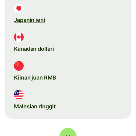
Japanin jeni
Kanadan dollari
Kiinan juan RMB
Malesian ringgit