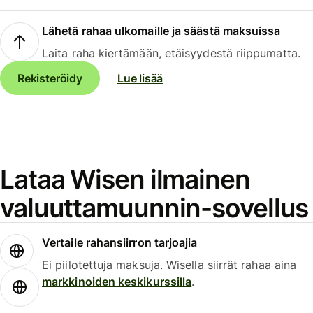
Lähetä rahaa ulkomaille ja säästä maksuissa
Laita raha kiertämään, etäisyydestä riippumatta.
Rekisteröidy
Lue lisää
Lataa Wisen ilmainen
valuuttamuunnin-sovellus
Vertaile rahansiirron tarjoajia
Ei piilotettuja maksuja. Wisella siirrät rahaa aina
markkinoiden keskikurssilla
.