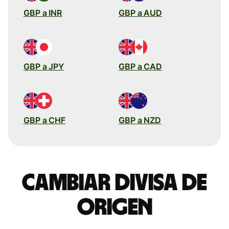
GBP a INR
GBP a AUD
GBP a JPY
GBP a CAD
GBP a CHF
GBP a NZD
Cambiar divisa de
origen