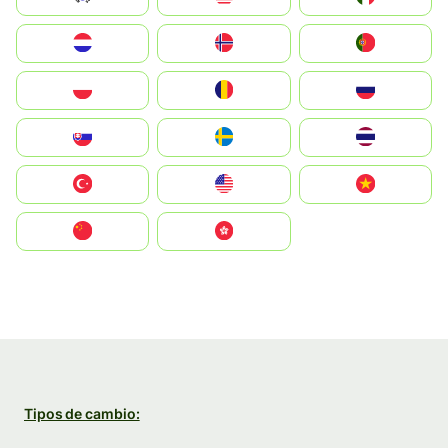
Nederland
Norge
Portugal
Polska
România
Россия
Slovensko
Ruoŧŧa
ไทย
Türkiye
United States
Vietnam
中国
中國香港特別行政區
Tipos de cambio: