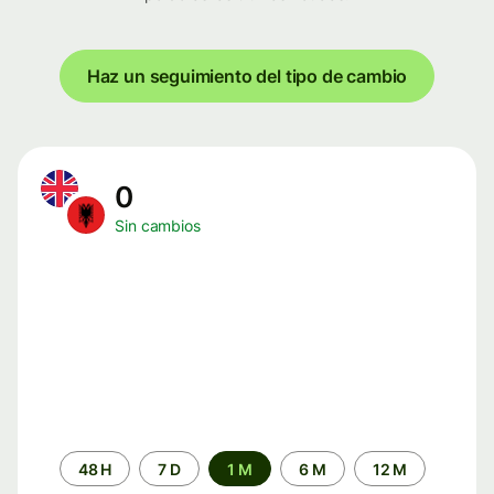
Haz un seguimiento del tipo de cambio
0
Sin cambios
Periodo
48 H
7 D
1 M
6 M
12 M
de