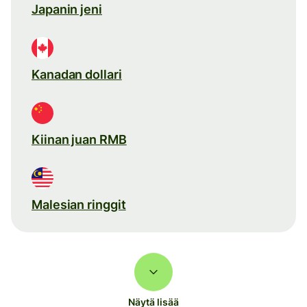
Japanin jeni
Kanadan dollari
Kiinan juan RMB
Malesian ringgit
Näytä lisää