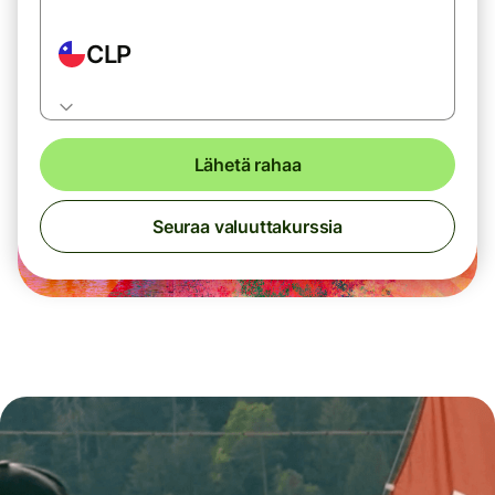
CLP
Lähetä rahaa
Seuraa valuuttakurssia