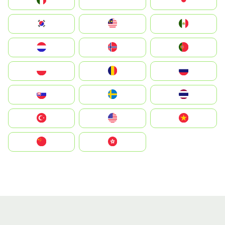
Italia
JA
Japan
South Korea
Malay
Mexico
Nederland
Norge
Portugal
Polska
România
Россия
Slovensko
Ruoŧŧa
ไทย
Türkiye
United States
Vietnam
中国
中國香港特別行政區