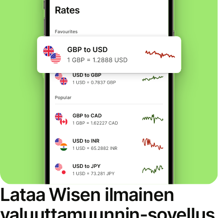
Lataa Wisen ilmainen
valuuttamuunnin-sovellus