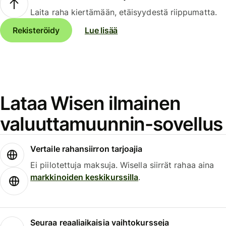
Laita raha kiertämään, etäisyydestä riippumatta.
Rekisteröidy
Lue lisää
Lataa Wisen ilmainen
valuuttamuunnin-sovellus
Vertaile rahansiirron tarjoajia
Ei piilotettuja maksuja. Wisella siirrät rahaa aina
markkinoiden keskikurssilla
.
Seuraa reaaliaikaisia vaihtokursseja