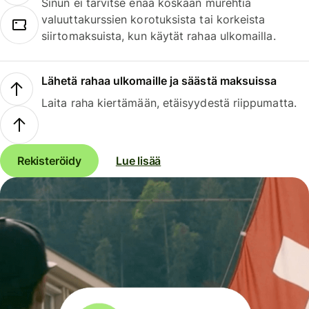
Sinun ei tarvitse enää koskaan murehtia
valuuttakurssien korotuksista tai korkeista
siirtomaksuista, kun käytät rahaa ulkomailla.
Lähetä rahaa ulkomaille ja säästä maksuissa
Laita raha kiertämään, etäisyydestä riippumatta.
Rekisteröidy
Lue lisää