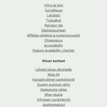
Yritys ja tiimi
Turvallisuus
Lehdistö
Työpaikat
Palvelun tila
Sijoittajasuhteet
Affiliate-ohjelma ja kumppanuudet
Ohjekeskus
Accessibility
Feature availability checker
Wisen tuotteet
Lähetä rahaa ulkomaille
Wise-tili
Kansainvälinen pankkikortti
Suuren summan siirto
Vastaanota rahaa
Wise-alusta
Yrityksen pankkikortti
Joukkomaksut