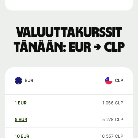
Valuuttakurssit
tänään: EUR → CLP
EUR
CLP
1
EUR
1 056
CLP
5
EUR
5 278
CLP
10
EUR
10 557
CLP