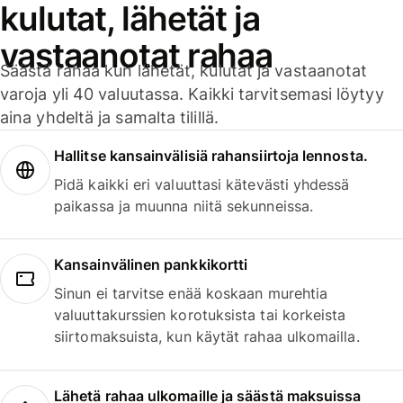
kulutat, lähetät ja
vastaanotat rahaa
Säästä rahaa kun lähetät, kulutat ja vastaanotat
varoja yli 40 valuutassa. Kaikki tarvitsemasi löytyy
aina yhdeltä ja samalta tilillä.
Hallitse kansainvälisiä rahansiirtoja lennosta.
Pidä kaikki eri valuuttasi kätevästi yhdessä
paikassa ja muunna niitä sekunneissa.
Kansainvälinen pankkikortti
Sinun ei tarvitse enää koskaan murehtia
valuuttakurssien korotuksista tai korkeista
siirtomaksuista, kun käytät rahaa ulkomailla.
Lähetä rahaa ulkomaille ja säästä maksuissa