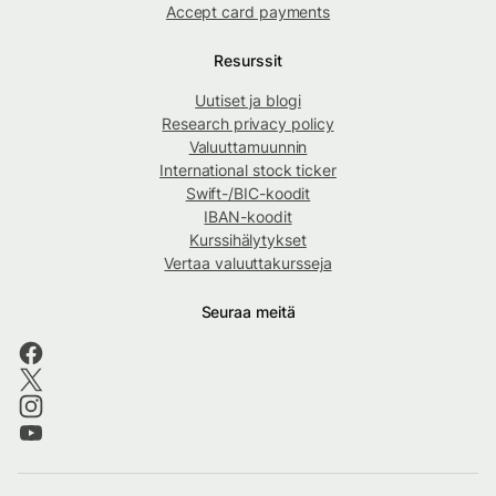
Accept card payments
Resurssit
Uutiset ja blogi
Research privacy policy
Valuuttamuunnin
International stock ticker
Swift-/BIC-koodit
IBAN-koodit
Kurssihälytykset
Vertaa valuuttakursseja
Seuraa meitä