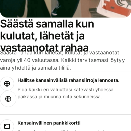
Säästä samalla kun
kulutat, lähetät ja
vastaanotat rahaa
Säästä rahaa kun lähetät, kulutat ja vastaanotat
varoja yli 40 valuutassa. Kaikki tarvitsemasi löytyy
aina yhdeltä ja samalta tilillä.
Hallitse kansainvälisiä rahansiirtoja lennosta.
Pidä kaikki eri valuuttasi kätevästi yhdessä
paikassa ja muunna niitä sekunneissa.
Kansainvälinen pankkikortti