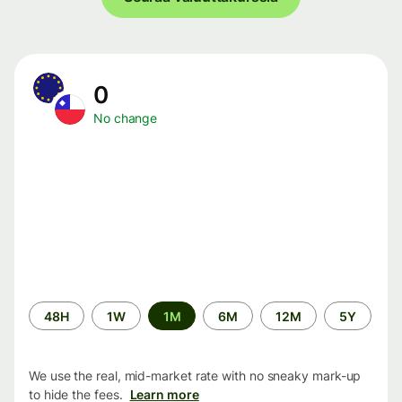
0
No change
Time
48H
1W
1M
6M
12M
5Y
period
We use the real, mid-market rate with no sneaky mark-up
to hide the fees.
Learn more