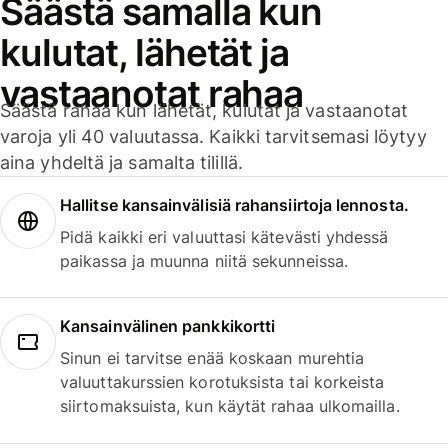
Säästä samalla kun
kulutat, lähetät ja
vastaanotat rahaa
Säästä rahaa kun lähetät, kulutat ja vastaanotat
varoja yli 40 valuutassa. Kaikki tarvitsemasi löytyy
aina yhdeltä ja samalta tilillä.
Hallitse kansainvälisiä rahansiirtoja lennosta.
Pidä kaikki eri valuuttasi kätevästi yhdessä
paikassa ja muunna niitä sekunneissa.
Kansainvälinen pankkikortti
Sinun ei tarvitse enää koskaan murehtia
valuuttakurssien korotuksista tai korkeista
siirtomaksuista, kun käytät rahaa ulkomailla.