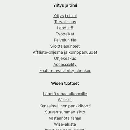
Yritys ja tiimi
Yritys ja tiimi
Turvallisuus
Lehdistö
Työpaikat
Palvelun tila
Sijoittajasuhteet
Affiliate-ohjelma ja kumppanuudet
Ohjekeskus
Accessibility
Feature availability checker
Wisen tuotteet
Lähetä rahaa ulkomaille
Wise-tili
Kansainvälinen pankkikortti
Suuren summan siirto
Vastaanota rahaa
Wise-alusta