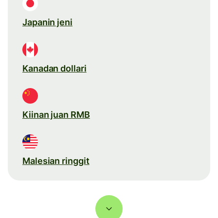
Japanin jeni
Kanadan dollari
Kiinan juan RMB
Malesian ringgit