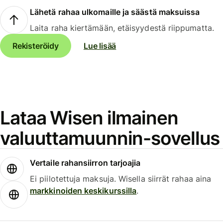
Lähetä rahaa ulkomaille ja säästä maksuissa
Laita raha kiertämään, etäisyydestä riippumatta.
Rekisteröidy
Lue lisää
Lataa Wisen ilmainen
valuuttamuunnin-sovellus
Vertaile rahansiirron tarjoajia
Ei piilotettuja maksuja. Wisella siirrät rahaa aina
markkinoiden keskikurssilla
.