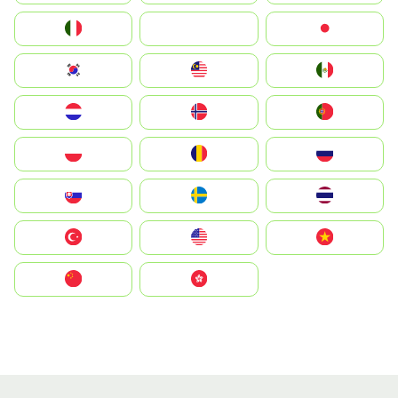
Italia
JA
Japan
South Korea
Malay
Mexico
Nederland
Norge
Portugal
Polska
România
Россия
Slovensko
Ruoŧŧa
ไทย
Türkiye
United States
Vietnam
中国
中國香港特別行政區