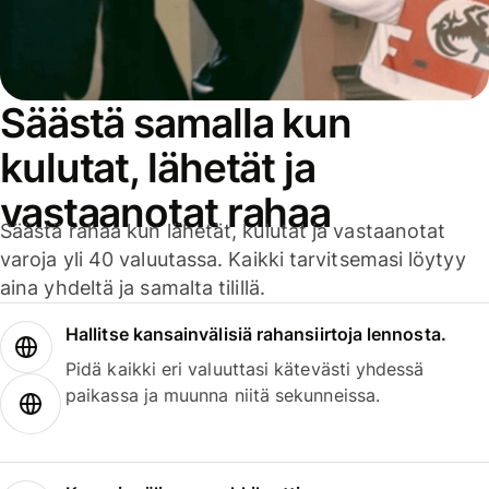
Säästä samalla kun
kulutat, lähetät ja
vastaanotat rahaa
Säästä rahaa kun lähetät, kulutat ja vastaanotat
varoja yli 40 valuutassa. Kaikki tarvitsemasi löytyy
aina yhdeltä ja samalta tilillä.
Hallitse kansainvälisiä rahansiirtoja lennosta.
Pidä kaikki eri valuuttasi kätevästi yhdessä
paikassa ja muunna niitä sekunneissa.