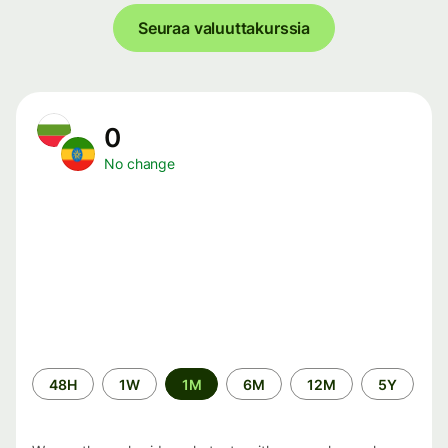
Seuraa valuuttakurssia
0
No change
Time
48H
1W
1M
6M
12M
5Y
period