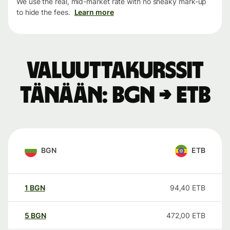
We use the real, mid-market rate with no sneaky mark-up
to hide the fees.
Learn more
Valuuttakurssit
tänään: BGN → ETB
BGN
ETB
1
BGN
94,40
ETB
5
BGN
472,00
ETB