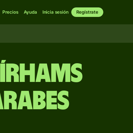
Precios
Ayuda
Inicia sesión
Regístrate
dírhams
Árabes