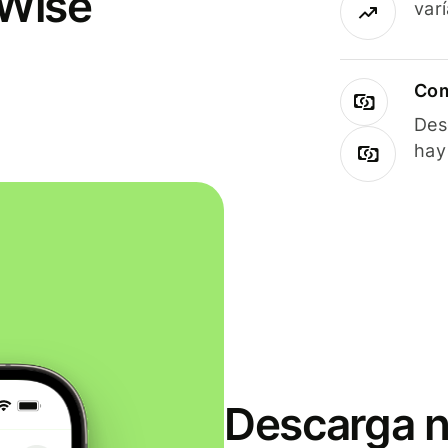
 Wise
var
Com
Des
hay
Descarga n