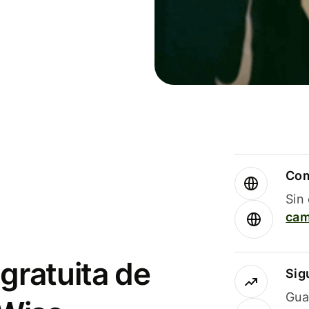
Com
Sin
cam
gratuita de
Sig
Gua