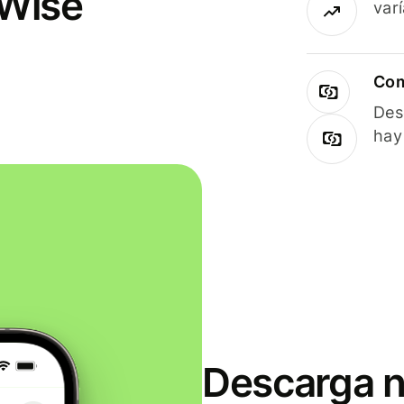
 Wise
var
Com
Des
hay
Descarga n