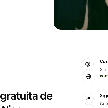
Com
Sin
cam
gratuita de
Sig
Gua