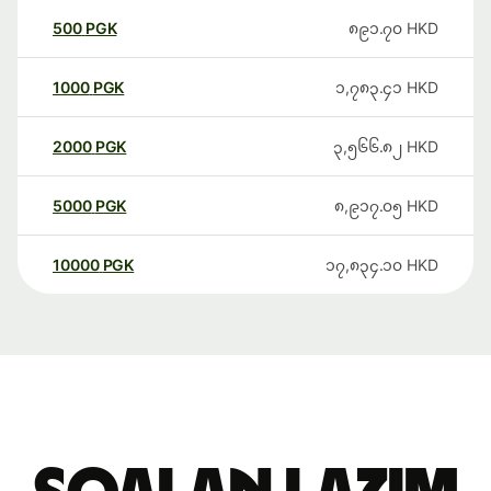
500
PGK
၈၉၁.၇၀
HKD
1000
PGK
၁,၇၈၃.၄၁
HKD
2000
PGK
၃,၅၆၆.၈၂
HKD
5000
PGK
၈,၉၁၇.၀၅
HKD
10000
PGK
၁၇,၈၃၄.၁၀
HKD