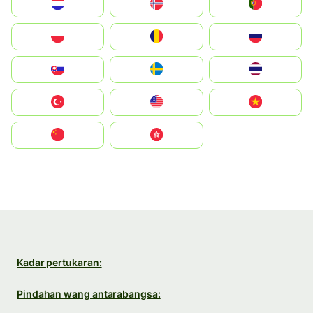
Nederland
Norge
Portugal
Polska
România
Россия
Slovensko
Ruoŧŧa
ไทย
Türkiye
United States
Vietnam
中国
中國香港特別行政區
Kadar pertukaran:
Pindahan wang antarabangsa: