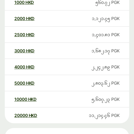
1000
HKD
၅၆၀.၇၂
PGK
2000
HKD
၁,၁၂၁.၄၅
PGK
2500
HKD
၁,၄၀၁.၈၁
PGK
3000
HKD
၁,၆၈၂.၁၇
PGK
4000
HKD
၂,၂၄၂.၈၉
PGK
5000
HKD
၂,၈၀၃.၆၂
PGK
10000
HKD
၅,၆၀၇.၂၃
PGK
20000
HKD
၁၁,၂၁၄.၄၆
PGK