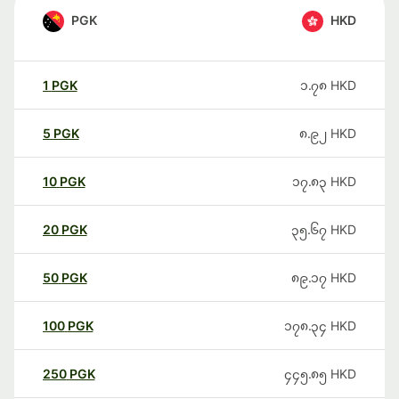
PGK
HKD
1
PGK
၁.၇၈
HKD
5
PGK
၈.၉၂
HKD
10
PGK
၁၇.၈၃
HKD
20
PGK
၃၅.၆၇
HKD
50
PGK
၈၉.၁၇
HKD
100
PGK
၁၇၈.၃၄
HKD
250
PGK
၄၄၅.၈၅
HKD