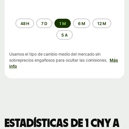
Periodo
48 H
7 D
1 M
6 M
12 M
de
tiempo
5 A
Usamos el tipo de cambio medio del mercado sin
sobreprecios engañosos para ocultar las comisiones.
Más
info
Estadísticas de 1 CNY a