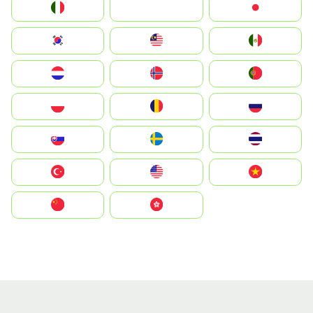
Italia
JA
Japan
South Korea
Malay
Mexico
Nederland
Norge
Portugal
Polska
România
Россия
Slovensko
Ruoŧŧa
ไทย
Türkiye
United States
Vietnam
中国
中國香港特別行政區