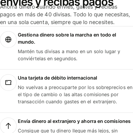
envíes y recibas pagos
Ahorra dinero cuando envíes, gastes y recibas
pagos en más de 40 divisas. Todo lo que necesitas,
en una sola cuenta, siempre que lo necesites.
Gestiona dinero sobre la marcha en todo el
mundo.
Mantén tus divisas a mano en un solo lugar y
conviértelas en segundos.
Una tarjeta de débito internacional
No vuelvas a preocuparte por los sobreprecios en
el tipo de cambio o las altas comisiones por
transacción cuando gastes en el extranjero.
Envía dinero al extranjero y ahorra en comisiones
Consigue que tu dinero llegue más lejos, sin