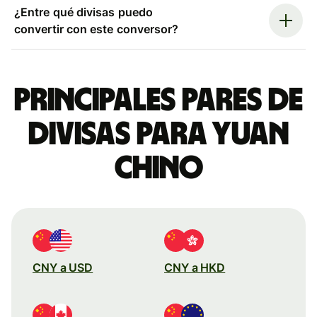
¿Entre qué divisas puedo
convertir con este conversor?
Principales pares de
divisas para yuan
chino
CNY a USD
CNY a HKD