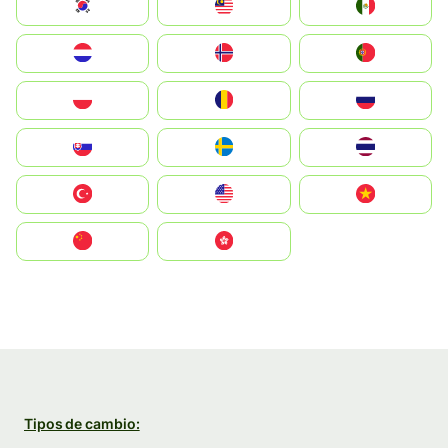
South Korea
Malay
Mexico
Nederland
Norge
Portugal
Polska
România
Россия
Slovensko
Ruoŧŧa
ไทย
Türkiye
United States
Vietnam
中国
中國香港特別行政區
Tipos de cambio: