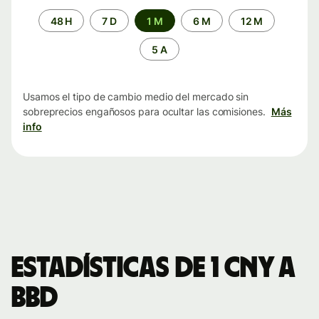
Periodo
48 H
7 D
1 M
6 M
12 M
de
tiempo
5 A
Usamos el tipo de cambio medio del mercado sin
sobreprecios engañosos para ocultar las comisiones.
Más
info
Estadísticas de 1 CNY a
BBD