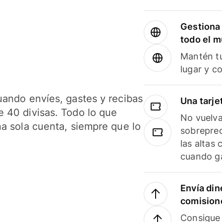
Gestiona 
todo el 
Mantén tu
lugar y c
uando envíes, gastes y recibas
Una tarje
 40 divisas. Todo lo que
No vuelva
na sola cuenta, siempre que lo
sobreprec
las altas
cuando ga
Envía din
comision
Consigue 