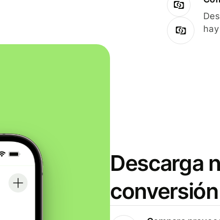
Des
hay
Descarga n
conversión