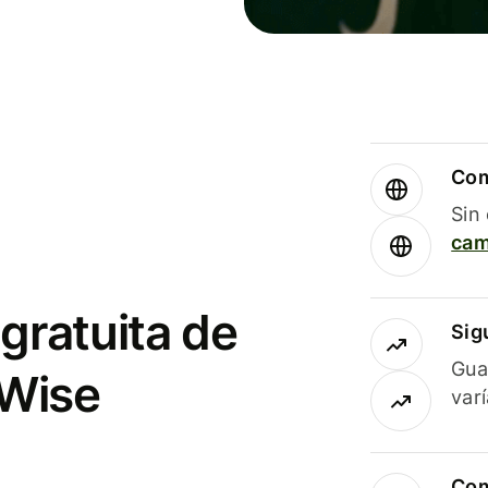
Com
Sin
cam
gratuita de
Sig
Gua
 Wise
var
Com