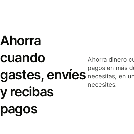
Ahorra
cuando
Ahorra dinero c
pagos en más de
gastes, envíes
necesitas, en u
necesites.
y recibas
pagos