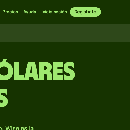
Precios
Ayuda
Inicia sesión
Regístrate
ólares
s
. Wise es la