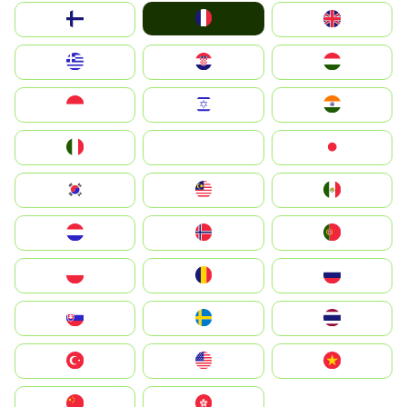
France
Suomi
United Kingdom
Greece
Hrvatska
Magyarország
Indonesia
Israel
India
Italia
JA
Japan
South Korea
Malay
Mexico
Nederland
Norge
Portugal
Polska
România
Россия
Slovensko
Ruoŧŧa
ไทย
Türkiye
United States
Vietnam
中国
中國香港特別行政區