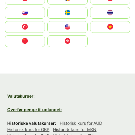
Slovensko
Ruoŧŧa
ไทย
Türkiye
United States
Vietnam
中国
中國香港特別行政區
Valutakurser:
Overfør penge til udlandet:
Historiske valutakurser:
Historisk kurs for AUD
Historisk kurs for GBP
Historisk kurs for MXN