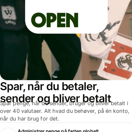
Spar, når du betaler,
sender og bliver betalt
Spar penge, når du sender, bruger og bliver betalt i
over 40 valutaer. Alt hvad du behøver, på én konto,
når du har brug for det.
Administrer penge på farten globalt.