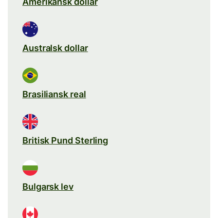
Amerikansk dollar
Australsk dollar
Brasiliansk real
Britisk Pund Sterling
Bulgarsk lev