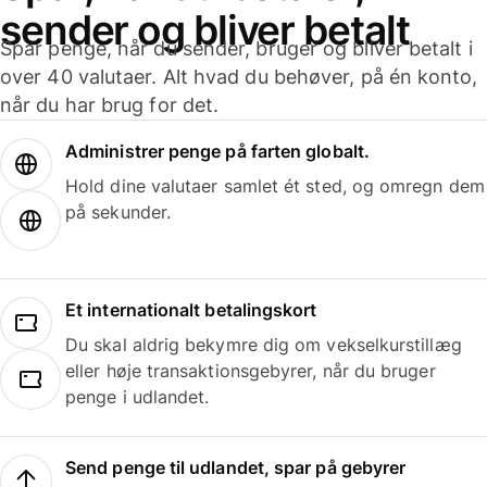
sender og bliver betalt
Spar penge, når du sender, bruger og bliver betalt i
over 40 valutaer. Alt hvad du behøver, på én konto,
når du har brug for det.
Administrer penge på farten globalt.
Hold dine valutaer samlet ét sted, og omregn dem
på sekunder.
Et internationalt betalingskort
Du skal aldrig bekymre dig om vekselkurstillæg
eller høje transaktionsgebyrer, når du bruger
penge i udlandet.
Send penge til udlandet, spar på gebyrer