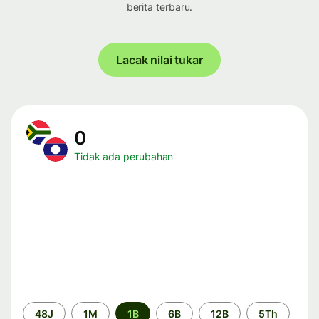
berita terbaru.
Lacak nilai tukar
0
Tidak ada perubahan
Periode
48J
1M
1B
6B
12B
5Th