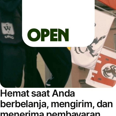
Hemat saat Anda
berbelanja, mengirim, dan
menerima pembayaran