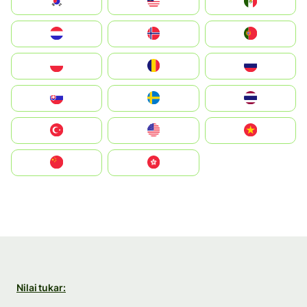
South Korea
Malay
Mexico
Nederland
Norge
Portugal
Polska
România
Россия
Slovensko
Ruoŧŧa
ไทย
Türkiye
United States
Vietnam
中国
中國香港特別行政區
Nilai tukar: