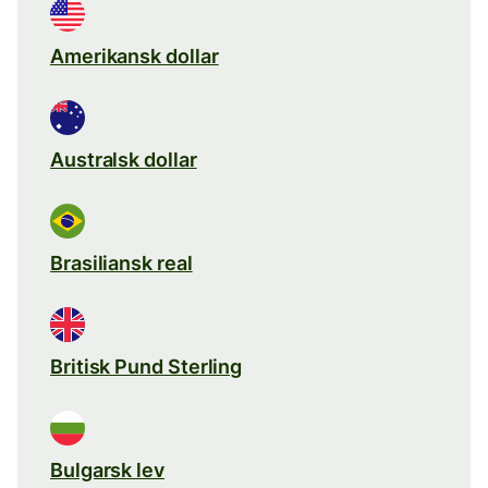
Amerikansk dollar
Australsk dollar
Brasiliansk real
Britisk Pund Sterling
Bulgarsk lev