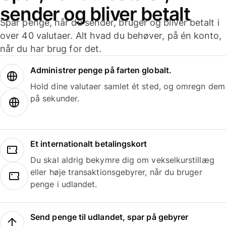
sender og bliver betalt
Spar penge, når du sender, bruger og bliver betalt i
over 40 valutaer. Alt hvad du behøver, på én konto,
når du har brug for det.
Administrer penge på farten globalt.
Hold dine valutaer samlet ét sted, og omregn dem
på sekunder.
Et internationalt betalingskort
Du skal aldrig bekymre dig om vekselkurstillæg
eller høje transaktionsgebyrer, når du bruger
penge i udlandet.
Send penge til udlandet, spar på gebyrer