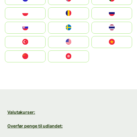
Polska
România
Россия
Slovensko
Ruoŧŧa
ไทย
Türkiye
United States
Vietnam
中国
中國香港特別行政區
Valutakurser:
Overfør penge til udlandet: