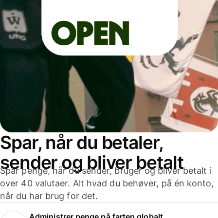
Spar, når du betaler,
sender og bliver betalt
Spar penge, når du sender, bruger og bliver betalt i
over 40 valutaer. Alt hvad du behøver, på én konto,
når du har brug for det.
Administrer penge på farten globalt.