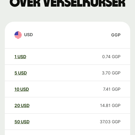
over vekselkurser
USD
GGP
1
USD
0.74
GGP
5
USD
3.70
GGP
10
USD
7.41
GGP
20
USD
14.81
GGP
50
USD
37.03
GGP