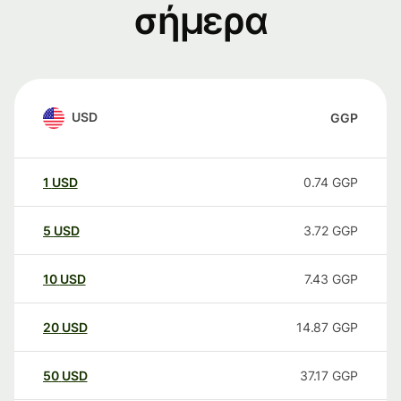
σήμερα
USD
GGP
1
USD
0.74
GGP
5
USD
3.72
GGP
10
USD
7.43
GGP
20
USD
14.87
GGP
50
USD
37.17
GGP