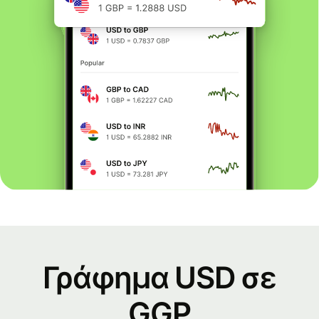
Γράφημα USD σε
GGP