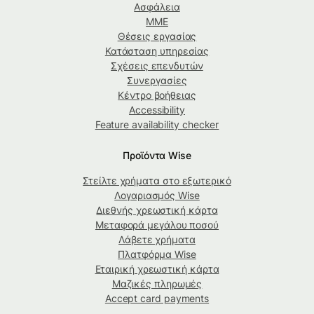
Ασφάλεια
ΜΜΕ
Θέσεις εργασίας
Κατάσταση υπηρεσίας
Σχέσεις επενδυτών
Συνεργασίες
Κέντρο βοήθειας
Accessibility
Feature availability checker
Προϊόντα Wise
Στείλτε χρήματα στο εξωτερικό
Λογαριασμός Wise
Διεθνής χρεωστική κάρτα
Μεταφορά μεγάλου ποσού
Λάβετε χρήματα
Πλατφόρμα Wise
Εταιρική χρεωστική κάρτα
Μαζικές πληρωμές
Accept card payments