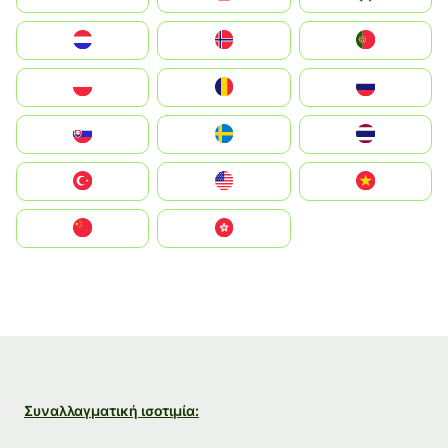
Nederland
Norge
Portugal
Polska
România
Россия
Slovensko
Ruoŧŧa
ไทย
Türkiye
United States
Vietnam
中国
中國香港特別行政區
Συναλλαγματική ισοτιμία: