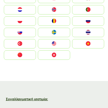
Nederland
Norge
Portugal
Polska
România
Россия
Slovensko
Ruoŧŧa
ไทย
Türkiye
United States
Vietnam
中国
中國香港特別行政區
Συναλλαγματική ισοτιμία: