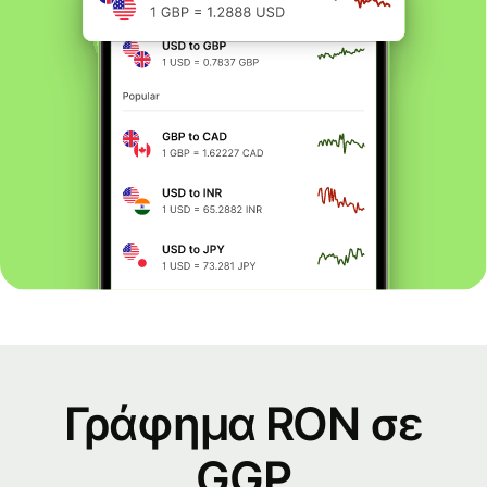
Γράφημα RON σε
GGP