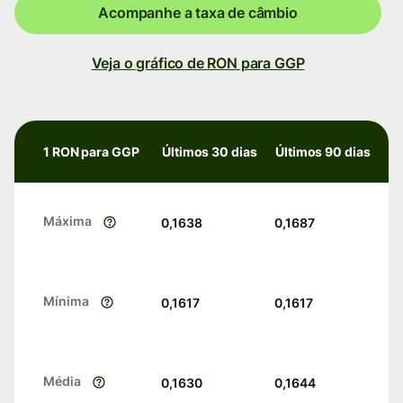
Acompanhe a taxa de câmbio
Veja o gráfico de RON para GGP
1 RON para GGP
Últimos 30 dias
Últimos 90 dias
Máxima
0,1638
0,1687
Mínima
0,1617
0,1617
Média
0,1630
0,1644