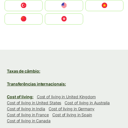
Türkiye
United States
Vietnam
中国
中國香港特別行政區
Taxas de câmbio:
Transferências internacionais:
Cost of living:
Cost of living in United Kingdom
Cost of living in United States
Cost of living in Australia
Cost of living in India
Cost of living in Germany
Cost of living in France
Cost of living in Spain
Cost of living in Canada