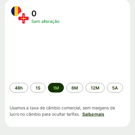
0
Sem alteração
Período
48h
1S
1M
6M
12M
5A
de
tempo
Usamos a taxa de câmbio comercial, sem margens de
lucro no câmbio para ocultar tarifas.
Saiba mais