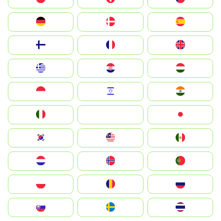
Deutschland
Denmark
España
Suomi
France
United Kingdom
Greece
Hrvatska
Magyarország
Indonesia
Israel
India
Italia
JA
Japan
South Korea
Malay
Mexico
Nederland
Norge
Portugal
Polska
România
Россия
Slovensko
Ruoŧŧa
ไทย