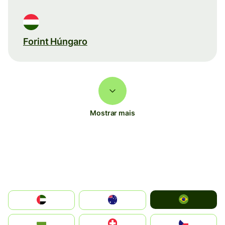
Forint Húngaro
Mostrar mais
Brazil
الإمارات العربية المتحدة
Australia
България
Switzerland
Czechia