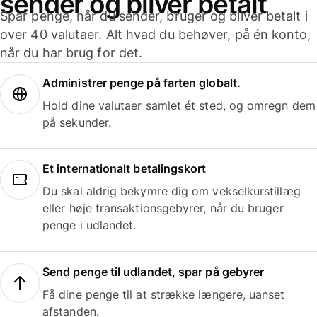
sender og bliver betalt
Spar penge, når du sender, bruger og bliver betalt i
over 40 valutaer. Alt hvad du behøver, på én konto,
når du har brug for det.
Administrer penge på farten globalt.
Hold dine valutaer samlet ét sted, og omregn dem
på sekunder.
Et internationalt betalingskort
Du skal aldrig bekymre dig om vekselkurstillæg
eller høje transaktionsgebyrer, når du bruger
penge i udlandet.
Send penge til udlandet, spar på gebyrer
Få dine penge til at strække længere, uanset
afstanden.