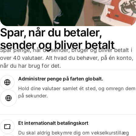
Spar, når du betaler,
sender og bliver betalt
Spar penge, når du sender, bruger og bliver betalt i
over 40 valutaer. Alt hvad du behøver, på én konto,
når du har brug for det.
Administrer penge på farten globalt.
Hold dine valutaer samlet ét sted, og omregn dem
på sekunder.
Et internationalt betalingskort
Du skal aldrig bekymre dig om vekselkurstillæg