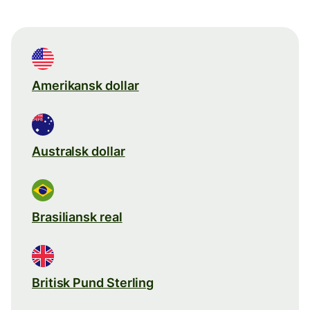
Amerikansk dollar
Australsk dollar
Brasiliansk real
Britisk Pund Sterling