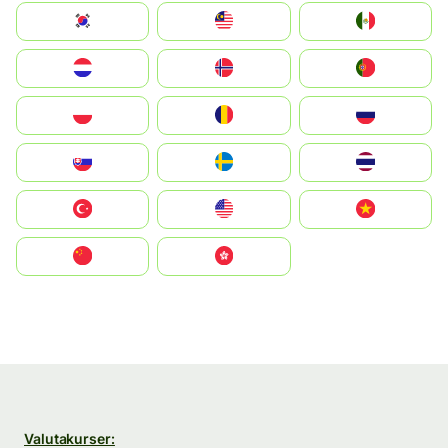
South Korea
Malay
Mexico
Nederland
Norge
Portugal
Polska
România
Россия
Slovensko
Ruoŧŧa
ไทย
Türkiye
United States
Vietnam
中国
中國香港特別行政區
Valutakurser: