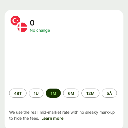
0
No change
Time
48T
1U
1M
6M
12M
5Å
period
We use the real, mid-market rate with no sneaky mark-up
to hide the fees.
Learn more