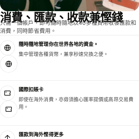
消費、匯款、收款兼慳錢
只需一個帳戶，即可隨時隨地以40多種貨幣收發匯款和
消費，同時節省費用。
隨時隨地管理你在世界各地的資金。
集中管理各種貨幣，兼享秒速兌換之便。
國際扣賬卡
即使在海外消費，亦毋須擔心匯率提價或高昂交易費
用。
匯款到海外慳得更多