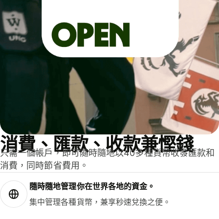
消費、匯款、收款兼慳錢
只需一個帳戶，即可隨時隨地以40多種貨幣收發匯款和
消費，同時節省費用。
隨時隨地管理你在世界各地的資金。
集中管理各種貨幣，兼享秒速兌換之便。