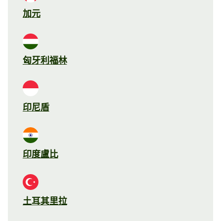
加元
匈牙利福林
印尼盾
印度盧比
土耳其里拉