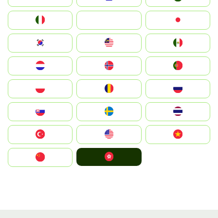
Italia
JA
Japan
South Korea
Malay
Mexico
Nederland
Norge
Portugal
Polska
România
Россия
Slovensko
Ruoŧŧa
ไทย
Türkiye
United States
Vietnam
中國香港特別行政區
中国