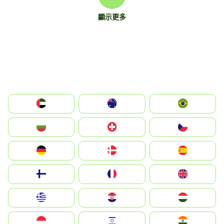
顯示更多
الإمارات العربية المتحدة
Australia
Brazil
България
Switzerland
Czechia
Deutschland
Denmark
España
Suomi
France
United Kingdom
Greece
Hrvatska
Magyarország
Indonesia
Israel
India