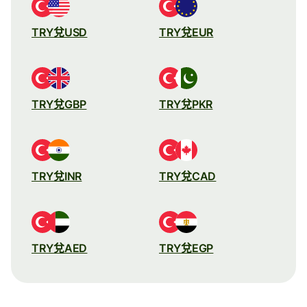
TRY兌USD
TRY兌EUR
TRY兌GBP
TRY兌PKR
TRY兌INR
TRY兌CAD
TRY兌AED
TRY兌EGP