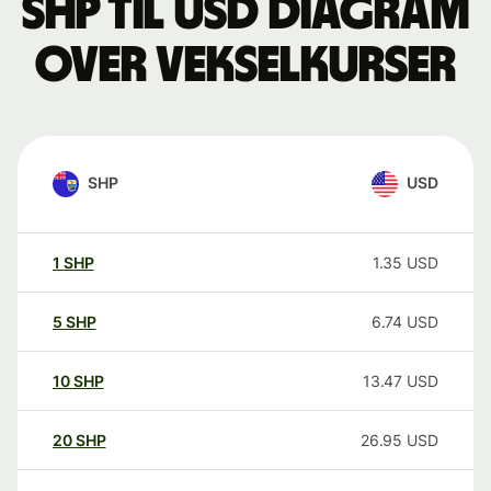
SHP til USD Diagram
over vekselkurser
SHP
USD
1
SHP
1.35
USD
5
SHP
6.74
USD
10
SHP
13.47
USD
20
SHP
26.95
USD