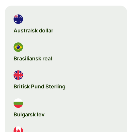
Australsk dollar
Brasiliansk real
Britisk Pund Sterling
Bulgarsk lev