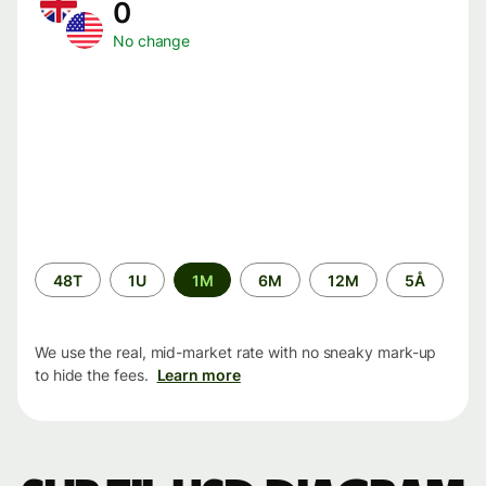
0
No change
Time
48T
1U
1M
6M
12M
5Å
period
We use the real, mid-market rate with no sneaky mark-up
to hide the fees.
Learn more