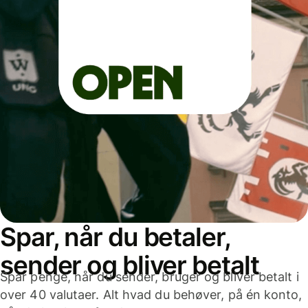
Spar, når du betaler,
sender og bliver betalt
Spar penge, når du sender, bruger og bliver betalt i
over 40 valutaer. Alt hvad du behøver, på én konto,