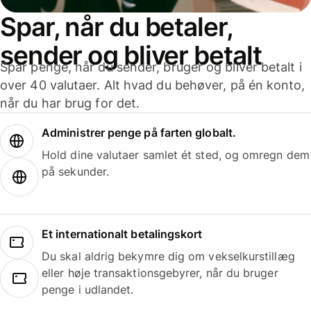
Spar, når du betaler,
sender og bliver betalt
Spar penge, når du sender, bruger og bliver betalt i
over 40 valutaer. Alt hvad du behøver, på én konto,
når du har brug for det.
Administrer penge på farten globalt.
Hold dine valutaer samlet ét sted, og omregn dem
på sekunder.
Et internationalt betalingskort
Du skal aldrig bekymre dig om vekselkurstillæg
eller høje transaktionsgebyrer, når du bruger
penge i udlandet.