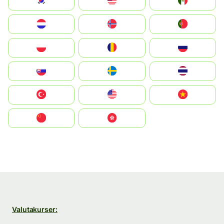
South Korea
Malay
Mexico
Nederland
Norge
Portugal
Polska
România
Россия
Slovensko
Ruoŧŧa
ไทย
Türkiye
United States
Vietnam
中国
中國香港特別行政區
Valutakurser: