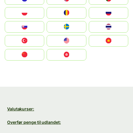
Polska
România
Россия
Slovensko
Ruoŧŧa
ไทย
Türkiye
United States
Vietnam
中国
中國香港特別行政區
Valutakurser:
Overfør penge til udlandet: