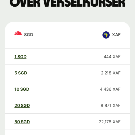
over vekselkurser
SGD
XAF
1
SGD
444
XAF
5
SGD
2,218
XAF
10
SGD
4,436
XAF
20
SGD
8,871
XAF
50
SGD
22,178
XAF