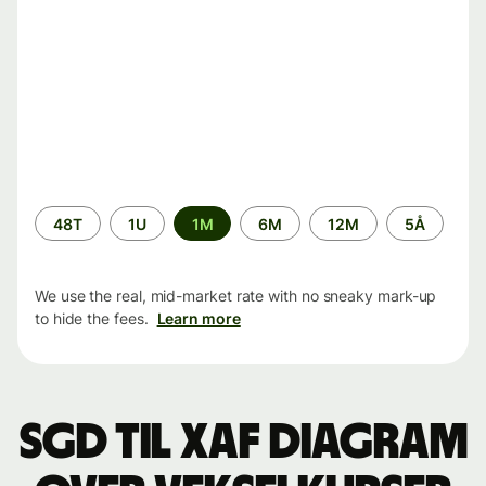
Time
48T
1U
1M
6M
12M
5Å
period
We use the real, mid-market rate with no sneaky mark-up
to hide the fees.
Learn more
SGD til XAF Diagram