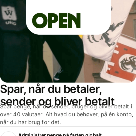
Spar, når du betaler,
sender og bliver betalt
Spar penge, når du sender, bruger og bliver betalt i
over 40 valutaer. Alt hvad du behøver, på én konto,
når du har brug for det.
Administrer penge på farten globalt.