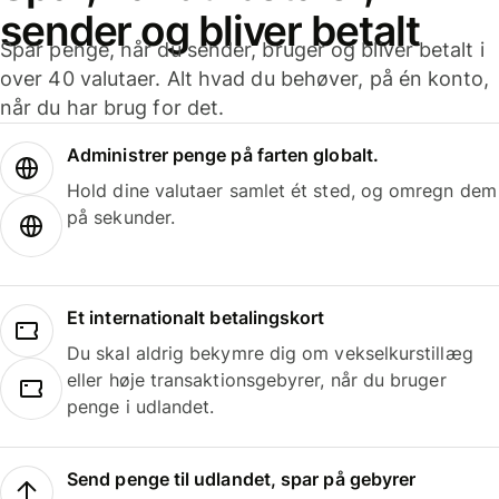
sender og bliver betalt
Spar penge, når du sender, bruger og bliver betalt i
over 40 valutaer. Alt hvad du behøver, på én konto,
når du har brug for det.
Administrer penge på farten globalt.
Hold dine valutaer samlet ét sted, og omregn dem
på sekunder.
Et internationalt betalingskort
Du skal aldrig bekymre dig om vekselkurstillæg
eller høje transaktionsgebyrer, når du bruger
penge i udlandet.
Send penge til udlandet, spar på gebyrer