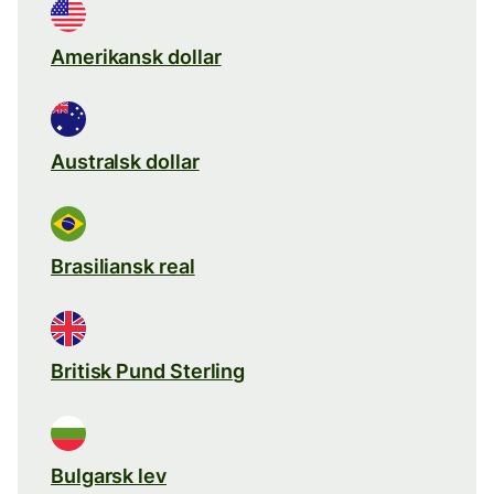
Amerikansk dollar
Australsk dollar
Brasiliansk real
Britisk Pund Sterling
Bulgarsk lev