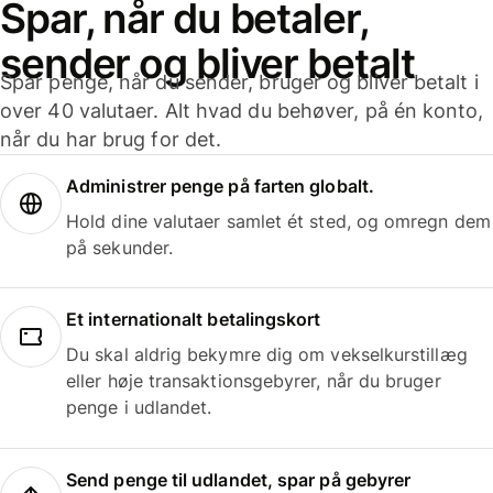
Spar, når du betaler,
sender og bliver betalt
Spar penge, når du sender, bruger og bliver betalt i
over 40 valutaer. Alt hvad du behøver, på én konto,
når du har brug for det.
Administrer penge på farten globalt.
Hold dine valutaer samlet ét sted, og omregn dem
på sekunder.
Et internationalt betalingskort
Du skal aldrig bekymre dig om vekselkurstillæg
eller høje transaktionsgebyrer, når du bruger
penge i udlandet.
Send penge til udlandet, spar på gebyrer