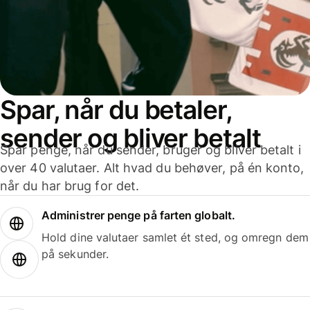
Spar, når du betaler,
sender og bliver betalt
Spar penge, når du sender, bruger og bliver betalt i
over 40 valutaer. Alt hvad du behøver, på én konto,
når du har brug for det.
Administrer penge på farten globalt.
Hold dine valutaer samlet ét sted, og omregn dem
på sekunder.