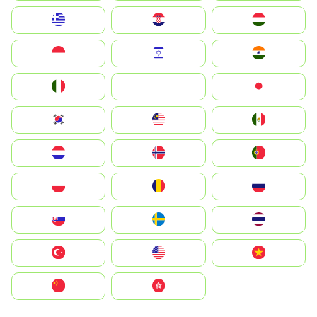
Greece
Hrvatska
Magyarország
Indonesia
Israel
India
Italia
JA
Japan
South Korea
Malay
Mexico
Nederland
Norge
Portugal
Polska
România
Россия
Slovensko
Ruoŧŧa
ไทย
Türkiye
United States
Vietnam
中国
中國香港特別行政區