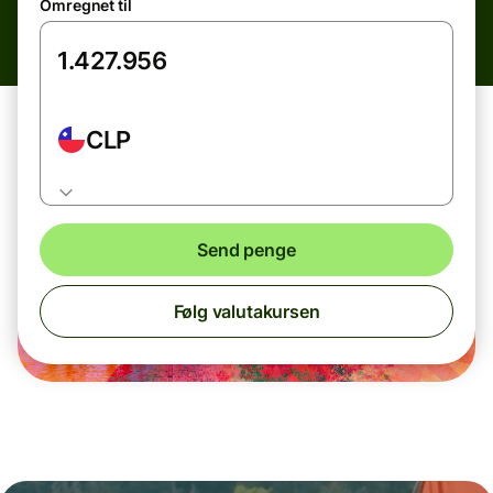
Omregnet til
CLP
Send penge
Følg valutakursen