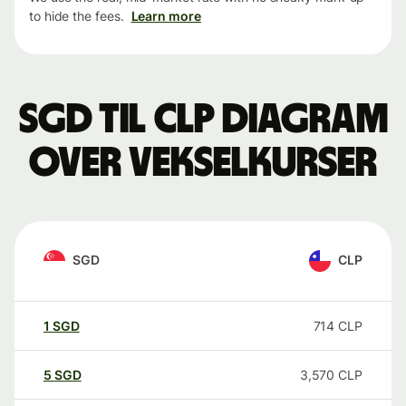
to hide the fees.
Learn more
SGD til CLP Diagram
over vekselkurser
SGD
CLP
1
SGD
714
CLP
5
SGD
3,570
CLP