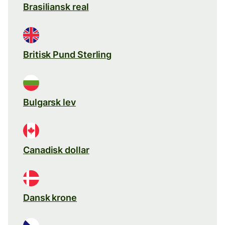
Brasiliansk real
Britisk Pund Sterling
Bulgarsk lev
Canadisk dollar
Dansk krone