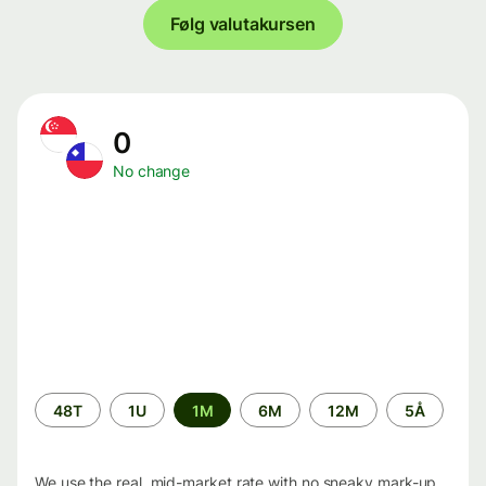
Følg valutakursen
0
No change
Time
48T
1U
1M
6M
12M
5Å
period
We use the real, mid-market rate with no sneaky mark-up