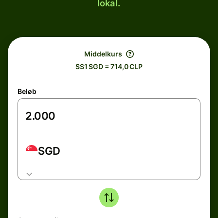
lokal.
Middelkurs
S$1 SGD = 714,0 CLP
Beløb
SGD