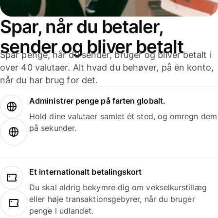
Spar, når du betaler,
sender og bliver betalt
Spar penge, når du sender, bruger og bliver betalt i
over 40 valutaer. Alt hvad du behøver, på én konto,
når du har brug for det.
Administrer penge på farten globalt.
Hold dine valutaer samlet ét sted, og omregn dem
på sekunder.
Et internationalt betalingskort
Du skal aldrig bekymre dig om vekselkurstillæg
eller høje transaktionsgebyrer, når du bruger
penge i udlandet.