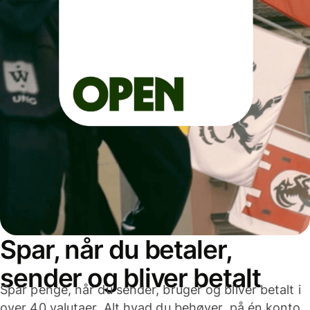
Spar, når du betaler,
sender og bliver betalt
Spar penge, når du sender, bruger og bliver betalt i
over 40 valutaer. Alt hvad du behøver, på én konto,