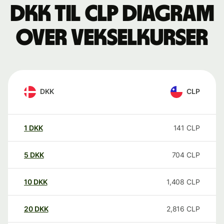
DKK til CLP Diagram
over vekselkurser
DKK
CLP
1
DKK
141
CLP
5
DKK
704
CLP
10
DKK
1,408
CLP
20
DKK
2,816
CLP