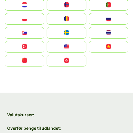
Nederland
Norge
Portugal
Polska
România
Россия
Slovensko
Ruoŧŧa
ไทย
Türkiye
United States
Vietnam
中国
中國香港特別行政區
Valutakurser:
Overfør penge til udlandet: