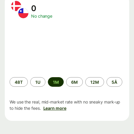
0
No change
Time
48T
1U
1M
6M
12M
5Å
period
We use the real, mid-market rate with no sneaky mark-up
to hide the fees.
Learn more