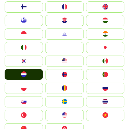
Suomi
France
United Kingdom
Greece
Hrvatska
Magyarország
Indonesia
Israel
India
Italia
JA
Japan
South Korea
Malay
Mexico
Nederland
Norge
Portugal
Polska
România
Россия
Slovensko
Ruoŧŧa
ไทย
Türkiye
United States
Vietnam
中国
中國香港特別行政區