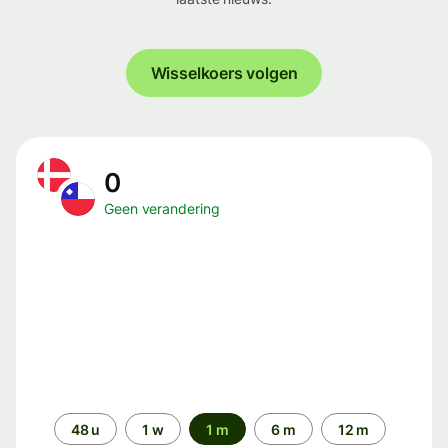
Wisselkoers volgen
0
Geen verandering
Periode
48 u
1 w
1 m
6 m
12 m